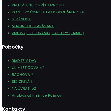
PREHLÁSENIE O PRÍSTUPNOSTI
ROZBORY ČINNOSTI A HOSPODÁRENIA KR
SŤAŽNOSTI
VEREJNÉ OBSTARÁVANIE
ZMLUVY, OBJEDNÁVKY, FAKTÚRY (TRIMEL)
Pobočky
RIADITEĽSTVO
ÚK MILETIČOVA 47
BACHOVA 7
SIC ZIMNÁ 1
NA ÚVRATI 52
Antikvariát Knižnice Ružinov
Kontakty