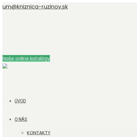
um@kniznica-ruzinov.sk
Naše online katalógy
ÚVOD
O NÁS
KONTAKTY