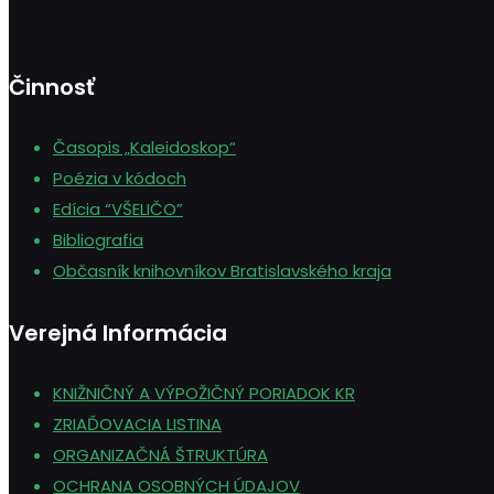
Činnosť
Časopis „Kaleidoskop“
Poézia v kódoch
Edícia “VŠELIČO”
Bibliografia
Občasník knihovníkov Bratislavského kraja
Verejná Informácia
KNIŽNIČNÝ A VÝPOŽIČNÝ PORIADOK KR
ZRIAĎOVACIA LISTINA
ORGANIZAČNÁ ŠTRUKTÚRA
OCHRANA OSOBNÝCH ÚDAJOV