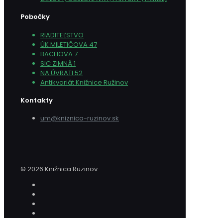
Pobočky
RIADITEĽSTVO
ÚK MILETIČOVA 47
BACHOVA 7
SIC ZIMNÁ 1
NA ÚVRATI 52
Antikvariát Knižnice Ružinov
Kontakty
um@kniznica-ruzinov.sk
© 2026 Knižnica Ruzinov