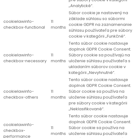
„Analytické“.
Súbor cookie je nastavený na
základe súhlasu so súbormi
cookielawinfo-
11
cookie GDPR na zaznamenanie
checkbox-functional
months
súhlasu používateľa pre súbory
cookie v kategórii „Funkčné“.
Tento súbor cookie nastavuje
doplnok GDPR Cookie Consent.
cookielawinfo-
11
Súbory cookie sa používajú na
checkbox-necessary
months
uloženie súhlasu používateľa s
ukladaním súborov cookie v
kategórii „Nevyhnutné“.
Tento súbor cookie nastavuje
doplnok GDPR Cookie Consent.
cookielawinfo-
11
Súbor cookie sa používa na
checkbox-others
months
uloženie súhlasu používateľa
pre súbory cookie v kategórii
„Neklasifikované“.
Tento súbor cookie nastavuje
doplnok GDPR Cookie Consent.
cookielawinfo-
11
Súbor cookie sa používa na
checkbox-
months
uloženie súhlasu používateľa
performance