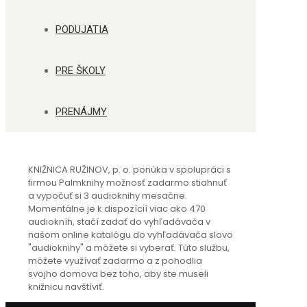
PODUJATIA
PRE ŠKOLY
PRENÁJMY
KNIŽNICA RUŽINOV, p. o.
ponúka v spolupráci s
firmou Palmknihy možnosť
zadarmo stiahnuť
a vypočuť si 3 audioknihy mesačne.
Momentálne je k dispozícií viac ako 470
audiokníh, stačí zadať do vyhľadávača v
našom online katalógu do vyhľadávača slovo
"audioknihy" a môžete si vyberať. Túto službu,
môžete využívať zadarmo a z pohodlia
svojho domova bez toho, aby ste museli
knižnicu navštíviť.