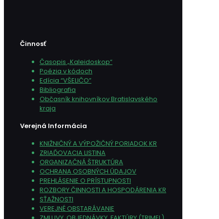
Činnosť
Časopis „Kaleidoskop“
Poézia v kódoch
Edícia “VŠELIČO”
Bibliografia
Občasník knihovníkov Bratislavského
kraja
Verejná Informácia
KNIŽNIČNÝ A VÝPOŽIČNÝ PORIADOK KR
ZRIAĎOVACIA LISTINA
ORGANIZAČNÁ ŠTRUKTÚRA
OCHRANA OSOBNÝCH ÚDAJOV
PREHLÁSENIE O PRÍSTUPNOSTI
ROZBORY ČINNOSTI A HOSPODÁRENIA KR
SŤAŽNOSTI
VEREJNÉ OBSTARÁVANIE
ZMLUVY, OBJEDNÁVKY, FAKTÚRY (TRIMEL)