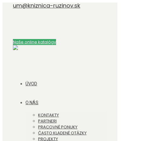
um@kniznica-ruzinov.sk
Naše online katalógy
ÚVOD
O NÁS
KONTAKTY
PARTNERI
PRACOVNÉ PONUKY
ČASTO KLADENÉ OTÁZKY
PROJEKTY