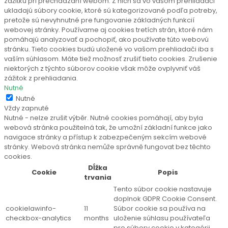
zážitku pri prechádzaní webom. Z nich sa vo vašom prehliadači
ukladajú súbory cookie, ktoré sú kategorizované podľa potreby,
pretože sú nevyhnutné pre fungovanie základných funkcií
webovej stránky. Používame aj cookies tretích strán, ktoré nám
pomáhajú analyzovať a pochopiť, ako používate túto webovú
stránku. Tieto cookies budú uložené vo vašom prehliadači iba s
vaším súhlasom. Máte tiež možnosť zrušiť tieto cookies. Zrušenie
niektorých z týchto súborov cookie však môže ovplyvniť váš
zážitok z prehliadania.
Nutné
Nutné
Vždy zapnuté
Nutné - nelze zrušit výběr. Nutné cookies pomáhají, aby byla
webová stránka použitelná tak, že umožní základní funkce jako
navigace stránky a přístup k zabezpečeným sekcím webové
stránky. Webová stránka nemůže správně fungovat bez těchto
cookies.
Dĺžka
Cookie
Popis
trvania
Tento súbor cookie nastavuje
doplnok GDPR Cookie Consent.
cookielawinfo-
11
Súbor cookie sa používa na
checkbox-analytics
months
uloženie súhlasu používateľa
pre súbory cookie v kategórii