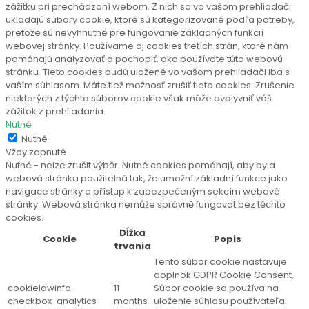
zážitku pri prechádzaní webom. Z nich sa vo vašom prehliadači
ukladajú súbory cookie, ktoré sú kategorizované podľa potreby,
pretože sú nevyhnutné pre fungovanie základných funkcií
webovej stránky. Používame aj cookies tretích strán, ktoré nám
pomáhajú analyzovať a pochopiť, ako používate túto webovú
stránku. Tieto cookies budú uložené vo vašom prehliadači iba s
vaším súhlasom. Máte tiež možnosť zrušiť tieto cookies. Zrušenie
niektorých z týchto súborov cookie však môže ovplyvniť váš
zážitok z prehliadania.
Nutné
Nutné
Vždy zapnuté
Nutné - nelze zrušit výběr. Nutné cookies pomáhají, aby byla
webová stránka použitelná tak, že umožní základní funkce jako
navigace stránky a přístup k zabezpečeným sekcím webové
stránky. Webová stránka nemůže správně fungovat bez těchto
cookies.
Dĺžka
Cookie
Popis
trvania
Tento súbor cookie nastavuje
doplnok GDPR Cookie Consent.
cookielawinfo-
11
Súbor cookie sa používa na
checkbox-analytics
months
uloženie súhlasu používateľa