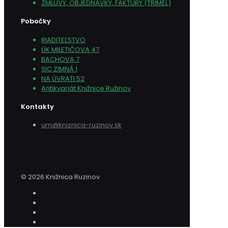
ZMLUVY, OBJEDNÁVKY, FAKTÚRY (TRIMEL)
Pobočky
RIADITEĽSTVO
ÚK MILETIČOVA 47
BACHOVA 7
SIC ZIMNÁ 1
NA ÚVRATI 52
Antikvariát Knižnice Ružinov
Kontakty
um@kniznica-ruzinov.sk
© 2026 Knižnica Ruzinov