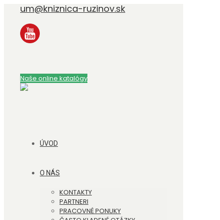
um@kniznica-ruzinov.sk
Naše online katalógy
ÚVOD
O NÁS
KONTAKTY
PARTNERI
PRACOVNÉ PONUKY