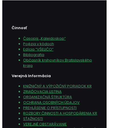
Činnosť
Časopis „Kaleidoskop“
Poézia v kódoch
Edícia “VŠELIČO”
Bibliografia
Občasník knihovníkov Bratislavského
kraja
Verejná Informácia
KNIŽNIČNÝ A VÝPOŽIČNÝ PORIADOK KR
ZRIAĎOVACIA LISTINA
ORGANIZAČNÁ ŠTRUKTÚRA
OCHRANA OSOBNÝCH ÚDAJOV
PREHLÁSENIE O PRÍSTUPNOSTI
ROZBORY ČINNOSTI A HOSPODÁRENIA KR
SŤAŽNOSTI
VEREJNÉ OBSTARÁVANIE