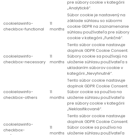
pre súbory cookie v kategórii
„Analytické“.
Súbor cookie je nastavený na
základe súhlasu so súbormi
cookielawinfo-
11
cookie GDPR na zaznamenanie
checkbox-functional
months
súhlasu používateľa pre súbory
cookie v kategórii „Funkčné“.
Tento súbor cookie nastavuje
doplnok GDPR Cookie Consent.
cookielawinfo-
11
Súbory cookie sa používajú na
checkbox-necessary
months
uloženie súhlasu používateľa s
ukladaním súborov cookie v
kategórii „Nevyhnutné“.
Tento súbor cookie nastavuje
doplnok GDPR Cookie Consent.
cookielawinfo-
11
Súbor cookie sa používa na
checkbox-others
months
uloženie súhlasu používateľa
pre súbory cookie v kategórii
„Neklasifikované“.
Tento súbor cookie nastavuje
doplnok GDPR Cookie Consent.
cookielawinfo-
11
Súbor cookie sa používa na
checkbox-
months
uloženie súhlasu používateľa