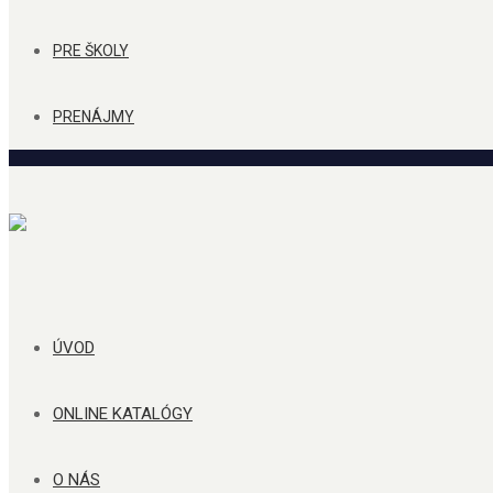
PRE ŠKOLY
PRENÁJMY
ÚVOD
ONLINE KATALÓGY
O NÁS