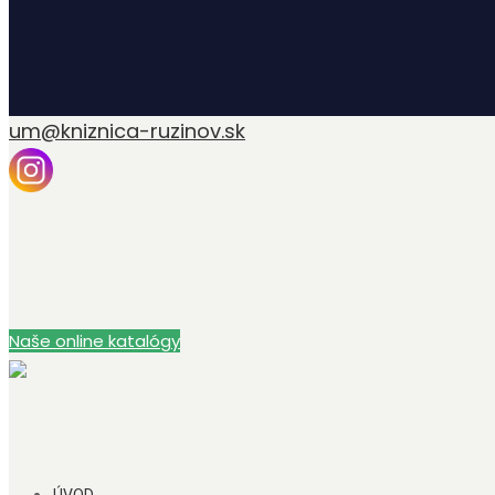
um@kniznica-ruzinov.sk
Naše online katalógy