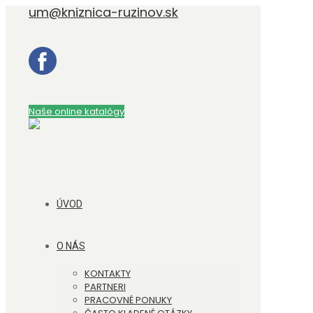
um@kniznica-ruzinov.sk
Naše online katalógy
ÚVOD
O NÁS
KONTAKTY
PARTNERI
PRACOVNÉ PONUKY