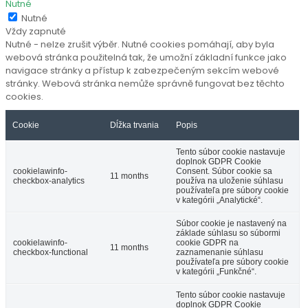
Nutné
Nutné
Vždy zapnuté
Nutné - nelze zrušit výběr. Nutné cookies pomáhají, aby byla
webová stránka použitelná tak, že umožní základní funkce jako
navigace stránky a přístup k zabezpečeným sekcím webové
stránky. Webová stránka nemůže správně fungovat bez těchto
cookies.
Cookie
Dĺžka trvania
Popis
Tento súbor cookie nastavuje
doplnok GDPR Cookie
cookielawinfo-
Consent. Súbor cookie sa
11 months
checkbox-analytics
používa na uloženie súhlasu
používateľa pre súbory cookie
v kategórii „Analytické“.
Súbor cookie je nastavený na
základe súhlasu so súbormi
cookielawinfo-
cookie GDPR na
11 months
checkbox-functional
zaznamenanie súhlasu
používateľa pre súbory cookie
v kategórii „Funkčné“.
Tento súbor cookie nastavuje
doplnok GDPR Cookie