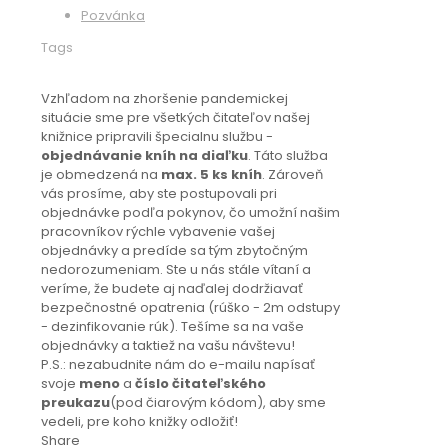
Pozvánka
Tags
Vzhľadom na zhoršenie pandemickej
situácie sme pre všetkých čitateľov našej
knižnice pripravili špecialnu službu -
objednávanie kníh na diaľku
. Táto služba
je obmedzená na
max. 5 ks kníh
. Zároveň
vás prosíme, aby ste postupovali pri
objednávke podľa pokynov, čo umožní našim
pracovníkov rýchle vybavenie vašej
objednávky a predíde sa tým zbytočným
nedorozumeniam. Ste u nás stále vítaní a
veríme, že budete aj naďalej dodržiavať
bezpečnostné opatrenia (rúško - 2m odstupy
- dezinfikovanie rúk). Tešíme sa na vaše
objednávky a taktiež na vašu návštevu!
P.S.: nezabudnite nám do e-mailu napísať
svoje
meno
a
číslo čitateľského
preukazu
(pod čiarovým kódom), aby sme
vedeli, pre koho knižky odložiť!
Share