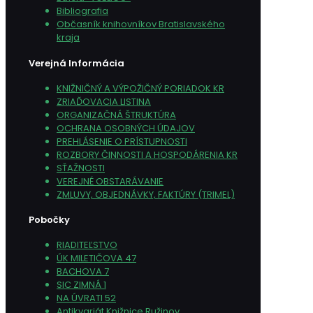
Bibliografia
Občasník knihovníkov Bratislavského
kraja
Verejná Informácia
KNIŽNIČNÝ A VÝPOŽIČNÝ PORIADOK KR
ZRIAĎOVACIA LISTINA
ORGANIZAČNÁ ŠTRUKTÚRA
OCHRANA OSOBNÝCH ÚDAJOV
PREHLÁSENIE O PRÍSTUPNOSTI
ROZBORY ČINNOSTI A HOSPODÁRENIA KR
SŤAŽNOSTI
VEREJNÉ OBSTARÁVANIE
ZMLUVY, OBJEDNÁVKY, FAKTÚRY (TRIMEL)
Pobočky
RIADITEĽSTVO
ÚK MILETIČOVA 47
BACHOVA 7
SIC ZIMNÁ 1
NA ÚVRATI 52
Antikvariát Knižnice Ružinov