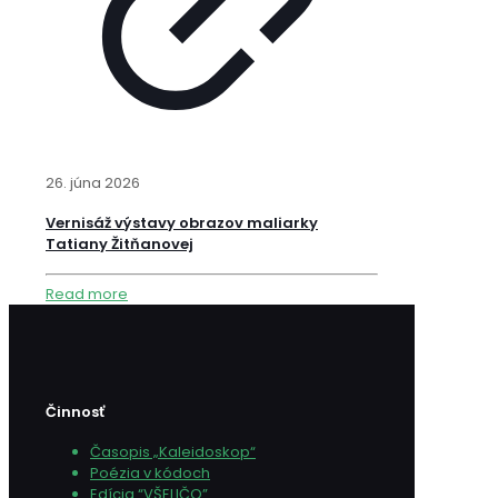
26. júna 2026
Vernisáž výstavy obrazov maliarky
Tatiany Žitňanovej
Read more
Činnosť
Časopis „Kaleidoskop“
Poézia v kódoch
Edícia “VŠELIČO”