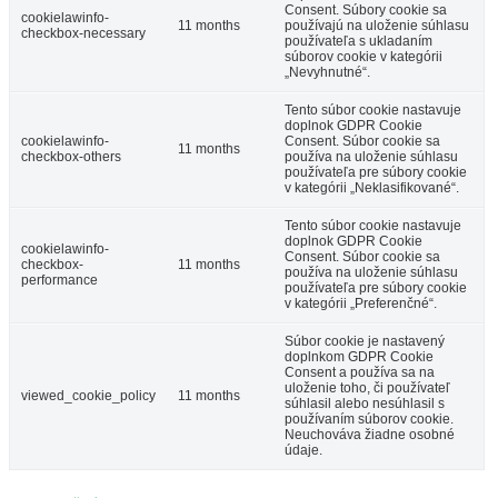
Consent. Súbory cookie sa
cookielawinfo-
11 months
používajú na uloženie súhlasu
checkbox-necessary
používateľa s ukladaním
súborov cookie v kategórii
„Nevyhnutné“.
Tento súbor cookie nastavuje
doplnok GDPR Cookie
cookielawinfo-
Consent. Súbor cookie sa
11 months
checkbox-others
používa na uloženie súhlasu
používateľa pre súbory cookie
v kategórii „Neklasifikované“.
Tento súbor cookie nastavuje
doplnok GDPR Cookie
cookielawinfo-
Consent. Súbor cookie sa
checkbox-
11 months
používa na uloženie súhlasu
performance
používateľa pre súbory cookie
v kategórii „Preferenčné“.
Súbor cookie je nastavený
doplnkom GDPR Cookie
Consent a používa sa na
uloženie toho, či používateľ
viewed_cookie_policy
11 months
súhlasil alebo nesúhlasil s
používaním súborov cookie.
Neuchováva žiadne osobné
údaje.