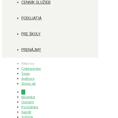
CENNÍK SLUŽIEB
PODUJATIA
PRE ŠKOLY
PRENÁJMY
Filter by
Categories
Tags
Authors
Show all
All
Novinka
Oznam
Pozvánka
Seriál
Súťaže