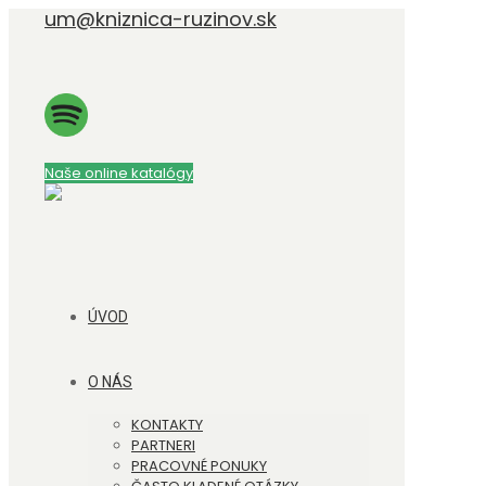
um@kniznica-ruzinov.sk
Naše online katalógy
ÚVOD
O NÁS
KONTAKTY
PARTNERI
PRACOVNÉ PONUKY