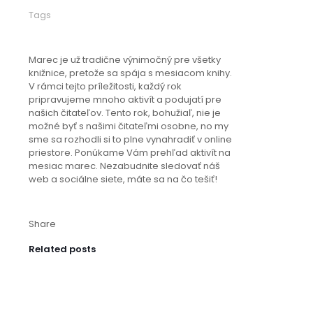
Tags
Marec je už tradične výnimočný pre všetky
knižnice, pretože sa spája s mesiacom knihy.
V rámci tejto príležitosti, každý rok
pripravujeme mnoho aktivít a podujatí pre
našich čitateľov. Tento rok, bohužiaľ, nie je
možné byť s našimi čitateľmi osobne, no my
sme sa rozhodli si to plne vynahradiť v online
priestore. Ponúkame Vám prehľad aktivít na
mesiac marec. Nezabudnite sledovať náš
web a sociálne siete, máte sa na čo tešiť!
Share
Related posts