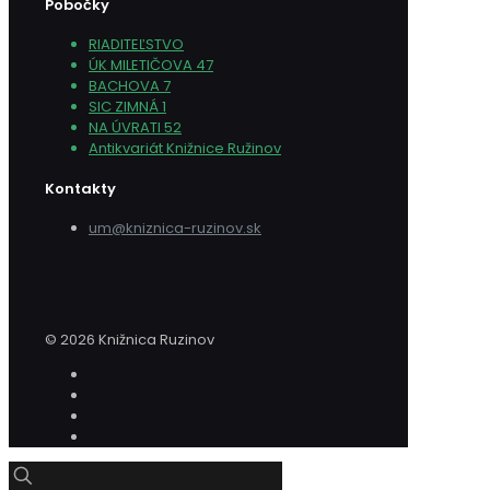
Pobočky
RIADITEĽSTVO
ÚK MILETIČOVA 47
BACHOVA 7
SIC ZIMNÁ 1
NA ÚVRATI 52
Antikvariát Knižnice Ružinov
Kontakty
um@kniznica-ruzinov.sk
© 2026 Knižnica Ruzinov