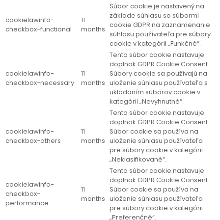
Súbor cookie je nastavený na
základe súhlasu so súbormi
cookielawinfo-
11
cookie GDPR na zaznamenanie
checkbox-functional
months
súhlasu používateľa pre súbory
cookie v kategórii „Funkčné“.
Tento súbor cookie nastavuje
doplnok GDPR Cookie Consent.
cookielawinfo-
11
Súbory cookie sa používajú na
checkbox-necessary
months
uloženie súhlasu používateľa s
ukladaním súborov cookie v
kategórii „Nevyhnutné“.
Tento súbor cookie nastavuje
doplnok GDPR Cookie Consent.
cookielawinfo-
11
Súbor cookie sa používa na
checkbox-others
months
uloženie súhlasu používateľa
pre súbory cookie v kategórii
„Neklasifikované“.
Tento súbor cookie nastavuje
doplnok GDPR Cookie Consent.
cookielawinfo-
11
Súbor cookie sa používa na
checkbox-
months
uloženie súhlasu používateľa
performance
pre súbory cookie v kategórii
„Preferenčné“.