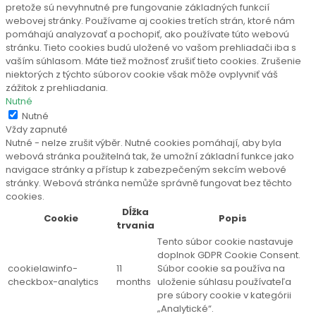
pretože sú nevyhnutné pre fungovanie základných funkcií
webovej stránky. Používame aj cookies tretích strán, ktoré nám
pomáhajú analyzovať a pochopiť, ako používate túto webovú
stránku. Tieto cookies budú uložené vo vašom prehliadači iba s
vaším súhlasom. Máte tiež možnosť zrušiť tieto cookies. Zrušenie
niektorých z týchto súborov cookie však môže ovplyvniť váš
zážitok z prehliadania.
Nutné
Nutné
Vždy zapnuté
Nutné - nelze zrušit výběr. Nutné cookies pomáhají, aby byla
webová stránka použitelná tak, že umožní základní funkce jako
navigace stránky a přístup k zabezpečeným sekcím webové
stránky. Webová stránka nemůže správně fungovat bez těchto
cookies.
Dĺžka
Cookie
Popis
trvania
Tento súbor cookie nastavuje
doplnok GDPR Cookie Consent.
cookielawinfo-
11
Súbor cookie sa používa na
checkbox-analytics
months
uloženie súhlasu používateľa
pre súbory cookie v kategórii
„Analytické“.