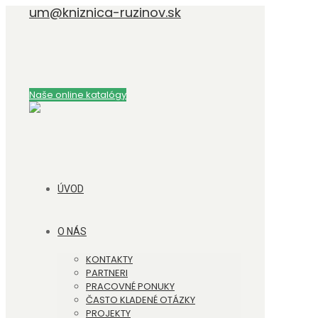
um@kniznica-ruzinov.sk
Naše online katalógy
ÚVOD
O NÁS
KONTAKTY
PARTNERI
PRACOVNÉ PONUKY
ČASTO KLADENÉ OTÁZKY
PROJEKTY