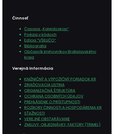
Činnosť
Časopis „Kaleidoskop“
Poézia v kódoch
Edícia “VŠELIČO”
Bibliografia
Občasník knihovníkov Bratislavského
kraja
Verejná Informácia
KNIŽNIČNÝ A VÝPOŽIČNÝ PORIADOK KR
ZRIAĎOVACIA LISTINA
ORGANIZAČNÁ ŠTRUKTÚRA
OCHRANA OSOBNÝCH ÚDAJOV
PREHLÁSENIE O PRÍSTUPNOSTI
ROZBORY ČINNOSTI A HOSPODÁRENIA KR
SŤAŽNOSTI
VEREJNÉ OBSTARÁVANIE
ZMLUVY, OBJEDNÁVKY, FAKTÚRY (TRIMEL)