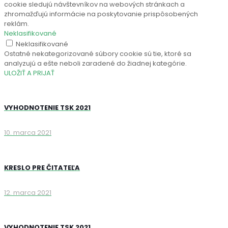
cookie sledujú návštevníkov na webových stránkach a
zhromažďujú informácie na poskytovanie prispôsobených
reklám.
Neklasifikované
Neklasifikované
Ostatné nekategorizované súbory cookie sú tie, ktoré sa
analyzujú a ešte neboli zaradené do žiadnej kategórie.
ULOŽIŤ A PRIJAŤ
VYHODNOTENIE TSK 2021
10. marca 2021
KRESLO PRE ČITATEĽA
12. marca 2021
VYHODNOTENIE TSK 2021