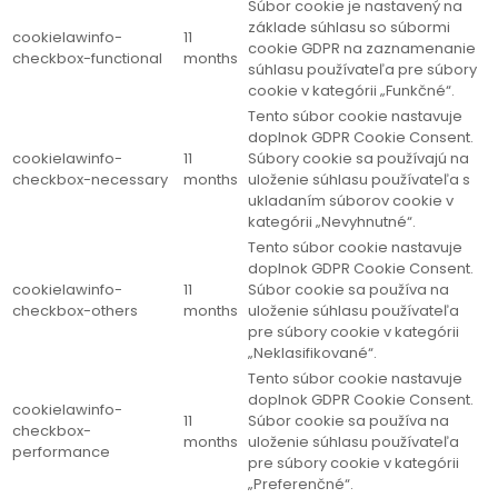
Súbor cookie je nastavený na
základe súhlasu so súbormi
cookielawinfo-
11
cookie GDPR na zaznamenanie
checkbox-functional
months
súhlasu používateľa pre súbory
cookie v kategórii „Funkčné“.
Tento súbor cookie nastavuje
doplnok GDPR Cookie Consent.
cookielawinfo-
11
Súbory cookie sa používajú na
checkbox-necessary
months
uloženie súhlasu používateľa s
ukladaním súborov cookie v
kategórii „Nevyhnutné“.
Tento súbor cookie nastavuje
doplnok GDPR Cookie Consent.
cookielawinfo-
11
Súbor cookie sa používa na
checkbox-others
months
uloženie súhlasu používateľa
pre súbory cookie v kategórii
„Neklasifikované“.
Tento súbor cookie nastavuje
doplnok GDPR Cookie Consent.
cookielawinfo-
11
Súbor cookie sa používa na
checkbox-
months
uloženie súhlasu používateľa
performance
pre súbory cookie v kategórii
„Preferenčné“.