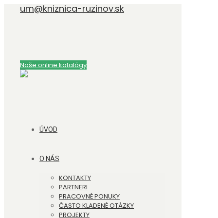
um@kniznica-ruzinov.sk
Naše online katalógy
ÚVOD
O NÁS
KONTAKTY
PARTNERI
PRACOVNÉ PONUKY
ČASTO KLADENÉ OTÁZKY
PROJEKTY