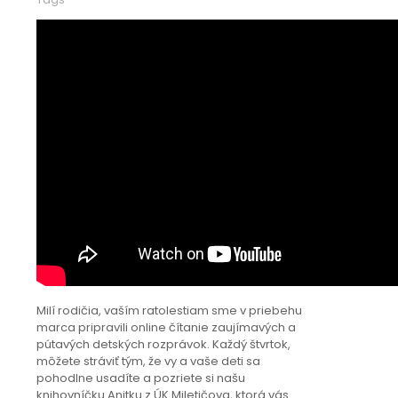
Milí rodičia, vaším ratolestiam sme v priebehu
marca pripravili online čítanie zaujímavých a
pútavých detských rozprávok. Každý štvrtok,
môžete stráviť tým, že vy a vaše deti sa
pohodlne usadíte a pozriete si našu
knihovníčku Anitku z ÚK Miletičova, ktorá vás