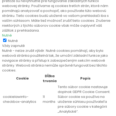
pretože sú nevyhnutné pre fungovanie základných funkcií
webovej stránky. Používame aj cookies tretích strán, ktoré nám
pomáhajú analyzovať a pochopiť, ako používate túto webovú
stránku. Tieto cookies budú uložené vo vašom prehliadači iba s
vaším súhlasom. Máte tiež možnosť zrušiť tieto cookies. Zrušenie
niektorých z týchto súborov cookie však môže ovplyvniť váš
zážitok z prehliadania.
Nutné
Nutné
Vždy zapnuté
Nutné - nelze zrušit výběr. Nutné cookies pomáhají, aby byla
webová stránka použitelná tak, že umožní základní funkce jako
navigace stránky a přístup k zabezpečeným sekcím webové
stránky. Webová stránka nemůže správně fungovat bez těchto
cookies.
Dĺžka
Cookie
Popis
trvania
Tento súbor cookie nastavuje
doplnok GDPR Cookie Consent.
cookielawinfo-
11
Súbor cookie sa používa na
checkbox-analytics
months
uloženie súhlasu používateľa
pre súbory cookie v kategórii
„Analytické“.