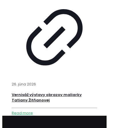
26. júna 2026
Vernisáž výstavy obrazov maliarky
Tatiany Žitňanovej
Read more