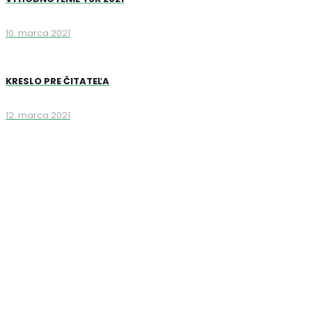
10. marca 2021
KRESLO PRE ČITATEĽA
12. marca 2021