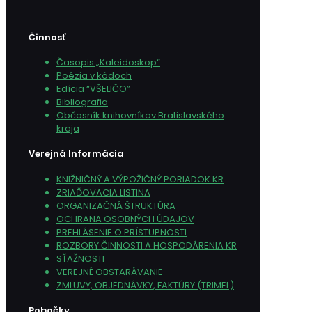
Činnosť
Časopis „Kaleidoskop“
Poézia v kódoch
Edícia “VŠELIČO”
Bibliografia
Občasník knihovníkov Bratislavského
kraja
Verejná Informácia
KNIŽNIČNÝ A VÝPOŽIČNÝ PORIADOK KR
ZRIAĎOVACIA LISTINA
ORGANIZAČNÁ ŠTRUKTÚRA
OCHRANA OSOBNÝCH ÚDAJOV
PREHLÁSENIE O PRÍSTUPNOSTI
ROZBORY ČINNOSTI A HOSPODÁRENIA KR
SŤAŽNOSTI
VEREJNÉ OBSTARÁVANIE
ZMLUVY, OBJEDNÁVKY, FAKTÚRY (TRIMEL)
Pobočky