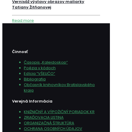
Vernisáž výstavy obrazov maliarky
Tatiany Žitňanovej
Read more
Činnosť
Časopis „Kaleidoskop“
Poézia v kódoch
Edícia “VŠELIČO”
Bibliografia
Občasník knihovníkov Bratislavského
kraja
Verejná Informácia
KNIŽNIČNÝ A VÝPOŽIČNÝ PORIADOK KR
ZRIAĎOVACIA LISTINA
ORGANIZAČNÁ ŠTRUKTÚRA
OCHRANA OSOBNÝCH ÚDAJOV