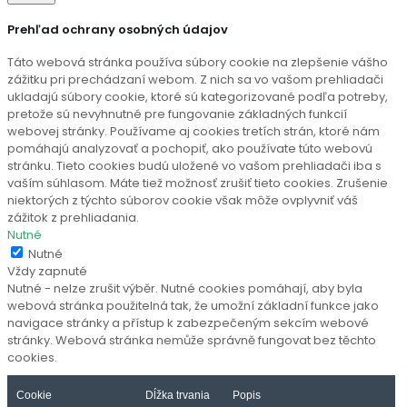
Prehľad ochrany osobných údajov
Táto webová stránka používa súbory cookie na zlepšenie vášho
zážitku pri prechádzaní webom. Z nich sa vo vašom prehliadači
ukladajú súbory cookie, ktoré sú kategorizované podľa potreby,
pretože sú nevyhnutné pre fungovanie základných funkcií
webovej stránky. Používame aj cookies tretích strán, ktoré nám
pomáhajú analyzovať a pochopiť, ako používate túto webovú
stránku. Tieto cookies budú uložené vo vašom prehliadači iba s
vaším súhlasom. Máte tiež možnosť zrušiť tieto cookies. Zrušenie
niektorých z týchto súborov cookie však môže ovplyvniť váš
zážitok z prehliadania.
Nutné
Nutné
Vždy zapnuté
Nutné - nelze zrušit výběr. Nutné cookies pomáhají, aby byla
webová stránka použitelná tak, že umožní základní funkce jako
navigace stránky a přístup k zabezpečeným sekcím webové
stránky. Webová stránka nemůže správně fungovat bez těchto
cookies.
Cookie
Dĺžka trvania
Popis