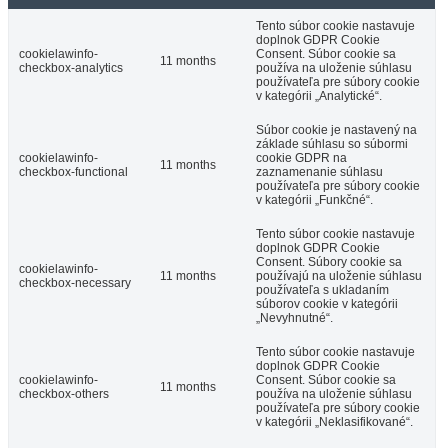
Tento súbor cookie nastavuje
doplnok GDPR Cookie
cookielawinfo-
Consent. Súbor cookie sa
11 months
checkbox-analytics
používa na uloženie súhlasu
používateľa pre súbory cookie
v kategórii „Analytické“.
Súbor cookie je nastavený na
základe súhlasu so súbormi
cookielawinfo-
cookie GDPR na
11 months
checkbox-functional
zaznamenanie súhlasu
používateľa pre súbory cookie
v kategórii „Funkčné“.
Tento súbor cookie nastavuje
doplnok GDPR Cookie
Consent. Súbory cookie sa
cookielawinfo-
11 months
používajú na uloženie súhlasu
checkbox-necessary
používateľa s ukladaním
súborov cookie v kategórii
„Nevyhnutné“.
Tento súbor cookie nastavuje
doplnok GDPR Cookie
cookielawinfo-
Consent. Súbor cookie sa
11 months
checkbox-others
používa na uloženie súhlasu
používateľa pre súbory cookie
v kategórii „Neklasifikované“.