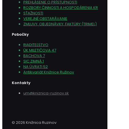
PREHLÁSENIE O PRÍSTUPNOSTI
ROZBORY ČINNOSTI A HOSPODÁRENIA KR
SŤAŽNOSTI
VEREJNÉ OBSTARÁVANIE
ZMLUVY, OBJEDNÁVKY, FAKTÚRY (TRIMEL)
Pobočky
RIADITEĽSTVO
ÚK MILETIČOVA 47
BACHOVA 7
SIC ZIMNÁ 1
NA ÚVRATI 52
Antikvariát Knižnice Ružinov
Kontakty
um@kniznica-ruzinov.sk
© 2026 Knižnica Ruzinov