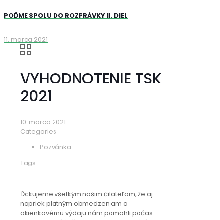
POĎME SPOLU DO ROZPRÁVKY II. DIEL
11. marca 2021
VYHODNOTENIE TSK
2021
10. marca 2021
Categories
Pozvánka
Tags
Ďakujeme všetkým našim čitateľom, že aj
napriek platným obmedzeniam a
okienkovému výdaju nám pomohli počas