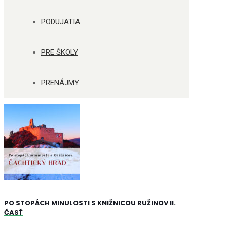
PODUJATIA
PRE ŠKOLY
PRENÁJMY
PO STOPÁCH MINULOSTI S KNIŽNICOU RUŽINOV II.
ČASŤ