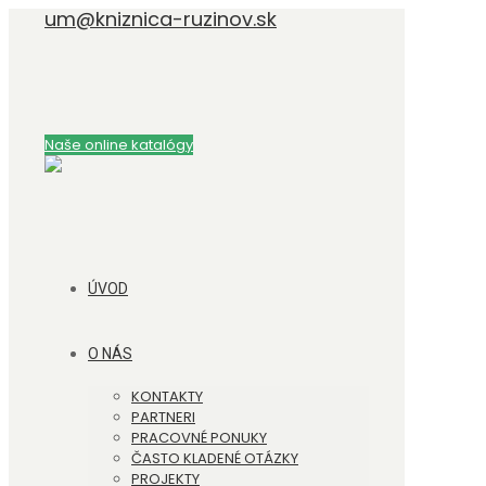
um@kniznica-ruzinov.sk
Naše online katalógy
ÚVOD
O NÁS
KONTAKTY
PARTNERI
PRACOVNÉ PONUKY
ČASTO KLADENÉ OTÁZKY
PROJEKTY