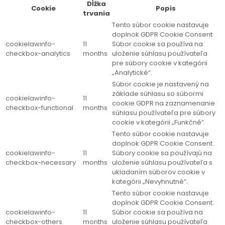
Dĺžka
Cookie
Popis
trvania
Tento súbor cookie nastavuje
doplnok GDPR Cookie Consent.
cookielawinfo-
11
Súbor cookie sa používa na
checkbox-analytics
months
uloženie súhlasu používateľa
pre súbory cookie v kategórii
„Analytické“.
Súbor cookie je nastavený na
základe súhlasu so súbormi
cookielawinfo-
11
cookie GDPR na zaznamenanie
checkbox-functional
months
súhlasu používateľa pre súbory
cookie v kategórii „Funkčné“.
Tento súbor cookie nastavuje
doplnok GDPR Cookie Consent.
cookielawinfo-
11
Súbory cookie sa používajú na
checkbox-necessary
months
uloženie súhlasu používateľa s
ukladaním súborov cookie v
kategórii „Nevyhnutné“.
Tento súbor cookie nastavuje
doplnok GDPR Cookie Consent.
cookielawinfo-
11
Súbor cookie sa používa na
checkbox-others
months
uloženie súhlasu používateľa