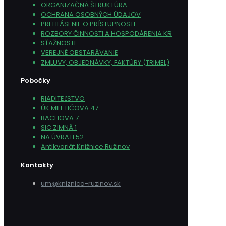
ORGANIZAČNÁ ŠTRUKTÚRA
OCHRANA OSOBNÝCH ÚDAJOV
PREHLÁSENIE O PRÍSTUPNOSTI
ROZBORY ČINNOSTI A HOSPODÁRENIA KR
SŤAŽNOSTI
VEREJNÉ OBSTARÁVANIE
ZMLUVY, OBJEDNÁVKY, FAKTÚRY (TRIMEL)
Pobočky
RIADITEĽSTVO
ÚK MILETIČOVA 47
BACHOVA 7
SIC ZIMNÁ 1
NA ÚVRATI 52
Antikvariát Knižnice Ružinov
Kontakty
um@kniznica-ruzinov.sk