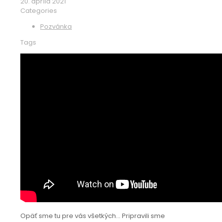
20. apríla 2021
Categories
Pozvánka
Tags
Opäť sme tu pre vás všetkých... Pripravili sme