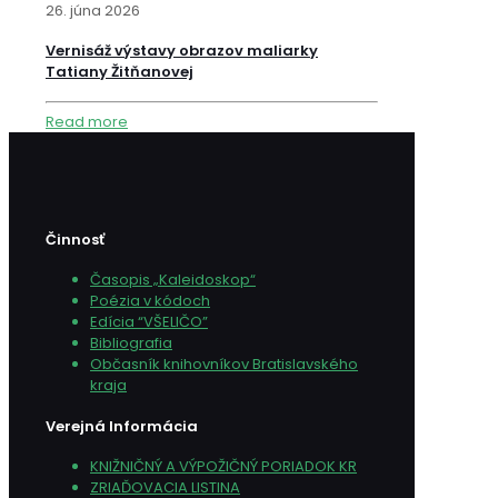
26. júna 2026
Vernisáž výstavy obrazov maliarky
Tatiany Žitňanovej
Read more
Činnosť
Časopis „Kaleidoskop“
Poézia v kódoch
Edícia “VŠELIČO”
Bibliografia
Občasník knihovníkov Bratislavského
kraja
Verejná Informácia
KNIŽNIČNÝ A VÝPOŽIČNÝ PORIADOK KR
ZRIAĎOVACIA LISTINA