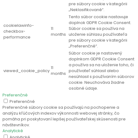
pre súbory cookie v kategórii
„Neklasifikované“.
Tento súbor cookie nastavuje
doplnok GDPR Cookie Consent.
cookielawinfo-
11
Súbor cookie sa používa na
checkbox-
months
uloženie súhlasu používateľa
performance
pre súbory cookie v kategórii
„Preferenčné“.
Súbor cookie je nastavený
doplnkom GDPR Cookie Consent
a používa sa na uloženie toho, či
11
viewed_cookie_policy
používateľ súhlasil alebo
months
nesúhlasil s používaním súborov
cookie. Neuchováva žiadne
osobné údaje.
Preferenčné
Preferenčné
Preferenčné súbory cookie sa používajú na pochopenie a
analýzu kľúčových indexov výkonnosti webovej stránky, čo
pomáha pri poskytovaní lepšej používateľskej skúsenosti pre
návštevníkov.
Analytické
Analytické