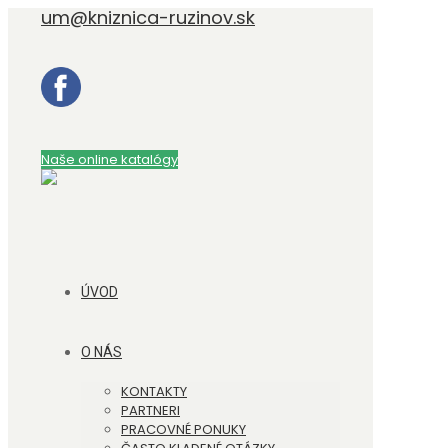
um@kniznica-ruzinov.sk
Naše online katalógy
ÚVOD
O NÁS
KONTAKTY
PARTNERI
PRACOVNÉ PONUKY