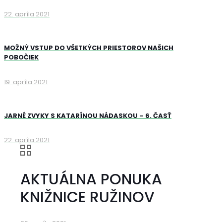
22. apríla 2021
MOŽNÝ VSTUP DO VŠETKÝCH PRIESTOROV NAŠICH
POBOČIEK
19. apríla 2021
JARNÉ ZVYKY S KATARÍNOU NÁDASKOU – 6. ČASŤ
22. apríla 2021
AKTUÁLNA PONUKA
KNIŽNICE RUŽINOV