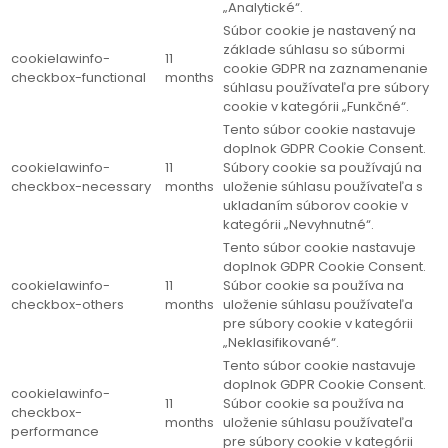
„Analytické“.
Súbor cookie je nastavený na
základe súhlasu so súbormi
cookielawinfo-
11
cookie GDPR na zaznamenanie
checkbox-functional
months
súhlasu používateľa pre súbory
cookie v kategórii „Funkčné“.
Tento súbor cookie nastavuje
doplnok GDPR Cookie Consent.
cookielawinfo-
11
Súbory cookie sa používajú na
checkbox-necessary
months
uloženie súhlasu používateľa s
ukladaním súborov cookie v
kategórii „Nevyhnutné“.
Tento súbor cookie nastavuje
doplnok GDPR Cookie Consent.
cookielawinfo-
11
Súbor cookie sa používa na
checkbox-others
months
uloženie súhlasu používateľa
pre súbory cookie v kategórii
„Neklasifikované“.
Tento súbor cookie nastavuje
doplnok GDPR Cookie Consent.
cookielawinfo-
11
Súbor cookie sa používa na
checkbox-
months
uloženie súhlasu používateľa
performance
pre súbory cookie v kategórii