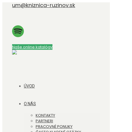
um@kniznica-ruzinov.sk
Naše online katalógy
ÚVOD
O NÁS
KONTAKTY
PARTNERI
PRACOVNÉ PONUKY