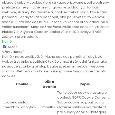
ukladajú súbory cookie, ktoré sú kategorizované podľa potreby,
pretože sú nevyhnutné pre fungovanie základných funkcií
webovej stránky. Používame aj cookies tretích strán, ktoré nám
pomáhajú analyzovať a pochopiť, ako používate túto webovú
stránku. Tieto cookies budú uložené vo vašom prehliadači iba s
vaším súhlasom. Máte tiež možnosť zrušiť tieto cookies. Zrušenie
niektorých z týchto súborov cookie však môže ovplyvniť váš
zážitok z prehliadania.
Nutné
Nutné
Vždy zapnuté
Nutné - nelze zrušit výběr. Nutné cookies pomáhají, aby byla
webová stránka použitelná tak, že umožní základní funkce jako
navigace stránky a přístup k zabezpečeným sekcím webové
stránky. Webová stránka nemůže správně fungovat bez těchto
cookies.
Dĺžka
Cookie
Popis
trvania
Tento súbor cookie nastavuje
doplnok GDPR Cookie Consent.
cookielawinfo-
11
Súbor cookie sa používa na
checkbox-analytics
months
uloženie súhlasu používateľa
pre súbory cookie v kategórii