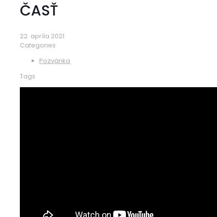
ČASŤ
22. apríla 2021
Categories
Pozvánka
Tags