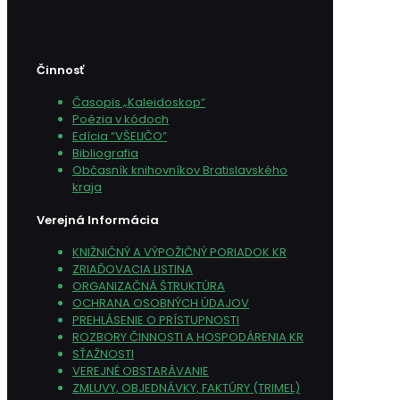
Činnosť
Časopis „Kaleidoskop“
Poézia v kódoch
Edícia “VŠELIČO”
Bibliografia
Občasník knihovníkov Bratislavského
kraja
Verejná Informácia
KNIŽNIČNÝ A VÝPOŽIČNÝ PORIADOK KR
ZRIAĎOVACIA LISTINA
ORGANIZAČNÁ ŠTRUKTÚRA
OCHRANA OSOBNÝCH ÚDAJOV
PREHLÁSENIE O PRÍSTUPNOSTI
ROZBORY ČINNOSTI A HOSPODÁRENIA KR
SŤAŽNOSTI
VEREJNÉ OBSTARÁVANIE
ZMLUVY, OBJEDNÁVKY, FAKTÚRY (TRIMEL)