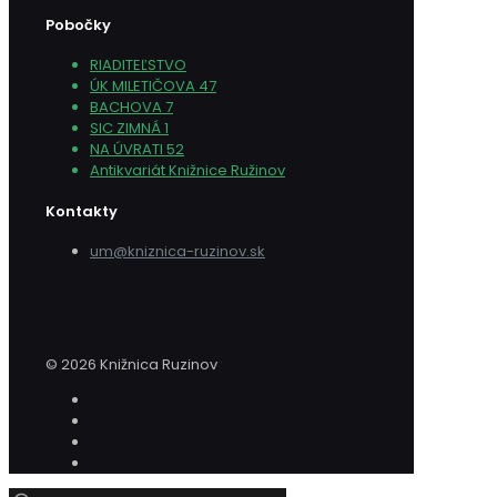
Pobočky
RIADITEĽSTVO
ÚK MILETIČOVA 47
BACHOVA 7
SIC ZIMNÁ 1
NA ÚVRATI 52
Antikvariát Knižnice Ružinov
Kontakty
um@kniznica-ruzinov.sk
© 2026 Knižnica Ruzinov