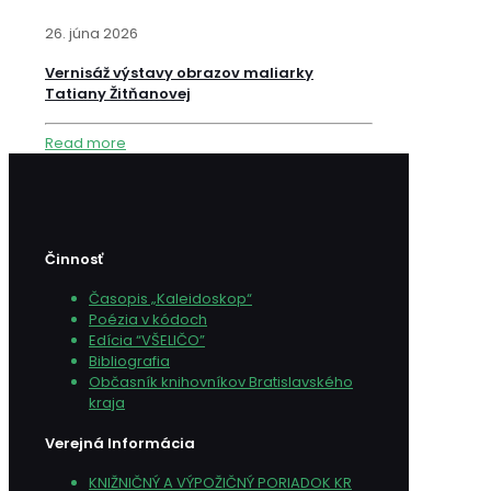
26. júna 2026
Vernisáž výstavy obrazov maliarky
Tatiany Žitňanovej
Read more
Činnosť
Časopis „Kaleidoskop“
Poézia v kódoch
Edícia “VŠELIČO”
Bibliografia
Občasník knihovníkov Bratislavského
kraja
Verejná Informácia
KNIŽNIČNÝ A VÝPOŽIČNÝ PORIADOK KR