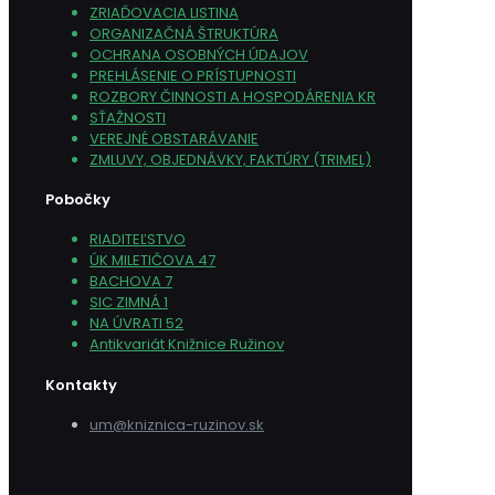
ZRIAĎOVACIA LISTINA
ORGANIZAČNÁ ŠTRUKTÚRA
OCHRANA OSOBNÝCH ÚDAJOV
PREHLÁSENIE O PRÍSTUPNOSTI
ROZBORY ČINNOSTI A HOSPODÁRENIA KR
SŤAŽNOSTI
VEREJNÉ OBSTARÁVANIE
ZMLUVY, OBJEDNÁVKY, FAKTÚRY (TRIMEL)
Pobočky
RIADITEĽSTVO
ÚK MILETIČOVA 47
BACHOVA 7
SIC ZIMNÁ 1
NA ÚVRATI 52
Antikvariát Knižnice Ružinov
Kontakty
um@kniznica-ruzinov.sk