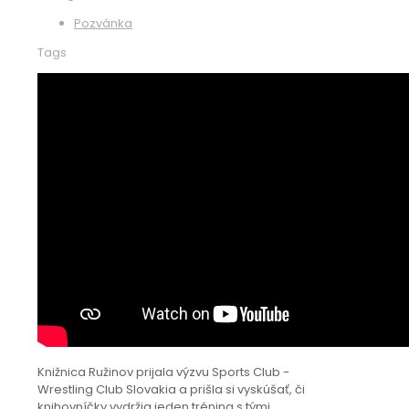
Pozvánka
Tags
Knižnica Ružinov prijala výzvu Sports Club -
Wrestling Club Slovakia a prišla si vyskúšať, či
knihovníčky vydržia jeden tréning s tými