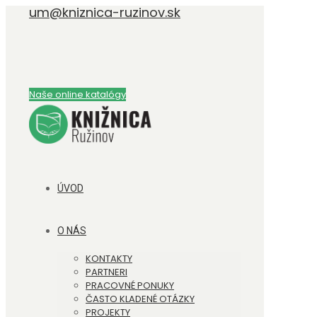
um@kniznica-ruzinov.sk
Naše online katalógy
ÚVOD
O NÁS
KONTAKTY
PARTNERI
PRACOVNÉ PONUKY
ČASTO KLADENÉ OTÁZKY
PROJEKTY