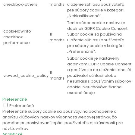
checkbox-others
months
uloženie súhlasu používateľa
pre súbory cookie v kategórii
„Neklasifikované“.
Tento súbor cookie nastavuje
doplnok GDPR Cookie Consent.
cookielawinfo-
11
Súbor cookie sa používa na
checkbox-
months
uloženie súhlasu používateľa
performance
pre súbory cookie v kategórii
„Preferenčné“.
Súbor cookie je nastavený
doplnkom GDPR Cookie Consent
a používa sa na uloženie toho, či
11
viewed_cookie_policy
používateľ súhlasil alebo
months
nesúhlasil s používaním súborov
cookie. Neuchováva žiadne
osobné údaje.
Preferenčné
Preferenčné
Preferenčné súbory cookie sa používajú na pochopenie a
analýzu kľúčových indexov výkonnosti webovej stránky, čo
pomáha pri poskytovaní lepšej používateľskej skúsenosti pre
návštevníkov.
Analytické