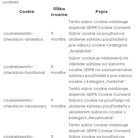
cookies.
Dĺžka
Cookie
Popis
trvania
Tento súbor cookie nastavuje
doplnok GDPR Cookie Consent.
cookielawinfo-
11
Súbor cookie sa používa na
checkbox-analytics
months
uloženie súhlasu používateľa
pre súbory cookie v kategórii
„Analytické“.
Súbor cookie je nastavený na
základe súhlasu so súbormi
cookielawinfo-
11
cookie GDPR na zaznamenanie
checkbox-functional
months
súhlasu používateľa pre súbory
cookie v kategórii „Funkčné“.
Tento súbor cookie nastavuje
doplnok GDPR Cookie Consent.
cookielawinfo-
11
Súbory cookie sa používajú na
checkbox-necessary
months
uloženie súhlasu používateľa s
ukladaním súborov cookie v
kategórii „Nevyhnutné“.
Tento súbor cookie nastavuje
doplnok GDPR Cookie Consent.
cookielawinfo-
11
Súbor cookie sa používa na