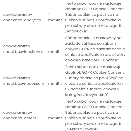
Tento súbor cookie nastavuje
doplnok GDPR Cookie Consent.
cookielawinfo-
11
Súbor cookie sa používa na
checkbox-analytics
months
uloženie súhlasu používateľa
pre súbory cookie v kategórii
„Analytické“.
Súbor cookie je nastavený na
základe súhlasu so súbormi
cookielawinfo-
11
cookie GDPR na zaznamenanie
checkbox-functional
months
súhlasu používateľa pre súbory
cookie v kategórii „Funkčné“.
Tento súbor cookie nastavuje
doplnok GDPR Cookie Consent.
cookielawinfo-
11
Súbory cookie sa používajú na
checkbox-necessary
months
uloženie súhlasu používateľa s
ukladaním súborov cookie v
kategórii „Nevyhnutné“.
Tento súbor cookie nastavuje
doplnok GDPR Cookie Consent.
cookielawinfo-
11
Súbor cookie sa používa na
checkbox-others
months
uloženie súhlasu používateľa
pre súbory cookie v kategórii
„Neklasifikované“.