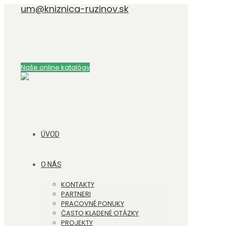
um@kniznica-ruzinov.sk
Naše online katalógy
ÚVOD
O NÁS
KONTAKTY
PARTNERI
PRACOVNÉ PONUKY
ČASTO KLADENÉ OTÁZKY
PROJEKTY