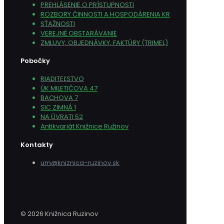
PREHLÁSENIE O PRÍSTUPNOSTI
ROZBORY ČINNOSTI A HOSPODÁRENIA KR
SŤAŽNOSTI
VEREJNÉ OBSTARÁVANIE
ZMLUVY, OBJEDNÁVKY, FAKTÚRY (TRIMEL)
Pobočky
RIADITEĽSTVO
ÚK MILETIČOVA 47
BACHOVA 7
SIC ZIMNÁ 1
NA ÚVRATI 52
Antikvariát Knižnice Ružinov
Kontakty
um@kniznica-ruzinov.sk
© 2026 Knižnica Ruzinov