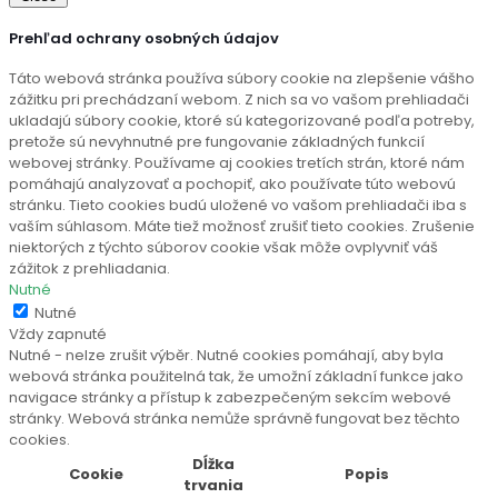
Prehľad ochrany osobných údajov
Táto webová stránka používa súbory cookie na zlepšenie vášho
zážitku pri prechádzaní webom. Z nich sa vo vašom prehliadači
ukladajú súbory cookie, ktoré sú kategorizované podľa potreby,
pretože sú nevyhnutné pre fungovanie základných funkcií
webovej stránky. Používame aj cookies tretích strán, ktoré nám
pomáhajú analyzovať a pochopiť, ako používate túto webovú
stránku. Tieto cookies budú uložené vo vašom prehliadači iba s
vaším súhlasom. Máte tiež možnosť zrušiť tieto cookies. Zrušenie
niektorých z týchto súborov cookie však môže ovplyvniť váš
zážitok z prehliadania.
Nutné
Nutné
Vždy zapnuté
Nutné - nelze zrušit výběr. Nutné cookies pomáhají, aby byla
webová stránka použitelná tak, že umožní základní funkce jako
navigace stránky a přístup k zabezpečeným sekcím webové
stránky. Webová stránka nemůže správně fungovat bez těchto
cookies.
Dĺžka
Cookie
Popis
trvania