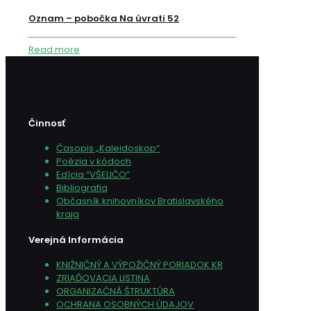
Oznam – pobočka Na úvrati 52
Read more
Činnosť
Časopis „Kaleidoskop“
Poézia v kódoch
Edícia “VŠELIČO”
Bibliografia
Občasník knihovníkov Bratislavského
kraja
Verejná Informácia
KNIŽNIČNÝ A VÝPOŽIČNÝ PORIADOK KR
ZRIAĎOVACIA LISTINA
ORGANIZAČNÁ ŠTRUKTÚRA
OCHRANA OSOBNÝCH ÚDAJOV