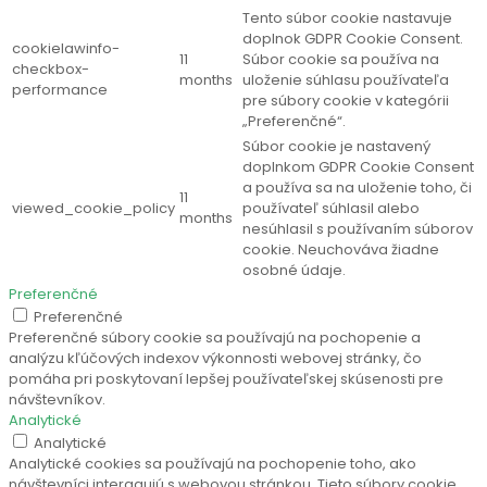
Tento súbor cookie nastavuje
doplnok GDPR Cookie Consent.
cookielawinfo-
11
Súbor cookie sa používa na
checkbox-
months
uloženie súhlasu používateľa
performance
pre súbory cookie v kategórii
„Preferenčné“.
Súbor cookie je nastavený
doplnkom GDPR Cookie Consent
a používa sa na uloženie toho, či
11
viewed_cookie_policy
používateľ súhlasil alebo
months
nesúhlasil s používaním súborov
cookie. Neuchováva žiadne
osobné údaje.
Preferenčné
Preferenčné
Preferenčné súbory cookie sa používajú na pochopenie a
analýzu kľúčových indexov výkonnosti webovej stránky, čo
pomáha pri poskytovaní lepšej používateľskej skúsenosti pre
návštevníkov.
Analytické
Analytické
Analytické cookies sa používajú na pochopenie toho, ako
návštevníci interagujú s webovou stránkou. Tieto súbory cookie