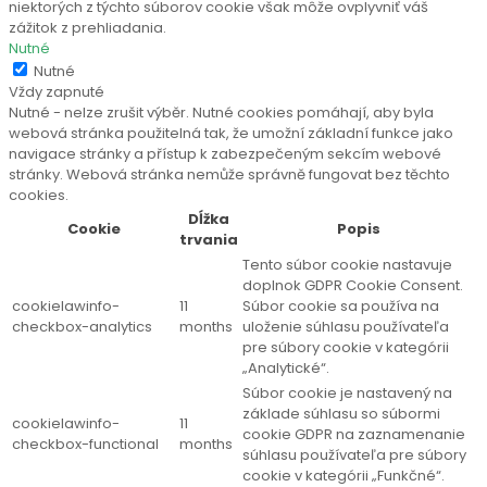
niektorých z týchto súborov cookie však môže ovplyvniť váš
zážitok z prehliadania.
Nutné
Nutné
Vždy zapnuté
Nutné - nelze zrušit výběr. Nutné cookies pomáhají, aby byla
webová stránka použitelná tak, že umožní základní funkce jako
navigace stránky a přístup k zabezpečeným sekcím webové
stránky. Webová stránka nemůže správně fungovat bez těchto
cookies.
Dĺžka
Cookie
Popis
trvania
Tento súbor cookie nastavuje
doplnok GDPR Cookie Consent.
cookielawinfo-
11
Súbor cookie sa používa na
checkbox-analytics
months
uloženie súhlasu používateľa
pre súbory cookie v kategórii
„Analytické“.
Súbor cookie je nastavený na
základe súhlasu so súbormi
cookielawinfo-
11
cookie GDPR na zaznamenanie
checkbox-functional
months
súhlasu používateľa pre súbory
cookie v kategórii „Funkčné“.