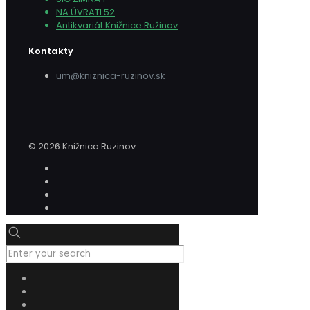
NA ÚVRATI 52
Antikvariát Knižnice Ružinov
Kontakty
um@kniznica-ruzinov.sk
© 2026 Knižnica Ruzinov