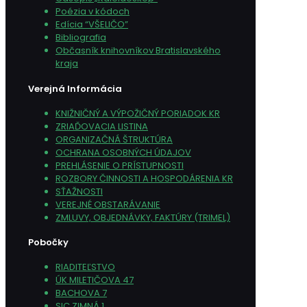
Poézia v kódoch
Edícia “VŠELIČO”
Bibliografia
Občasník knihovníkov Bratislavského
kraja
Verejná Informácia
KNIŽNIČNÝ A VÝPOŽIČNÝ PORIADOK KR
ZRIAĎOVACIA LISTINA
ORGANIZAČNÁ ŠTRUKTÚRA
OCHRANA OSOBNÝCH ÚDAJOV
PREHLÁSENIE O PRÍSTUPNOSTI
ROZBORY ČINNOSTI A HOSPODÁRENIA KR
SŤAŽNOSTI
VEREJNÉ OBSTARÁVANIE
ZMLUVY, OBJEDNÁVKY, FAKTÚRY (TRIMEL)
Pobočky
RIADITEĽSTVO
ÚK MILETIČOVA 47
BACHOVA 7
SIC ZIMNÁ 1