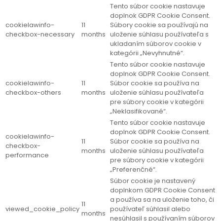
Tento súbor cookie nastavuje
doplnok GDPR Cookie Consent.
cookielawinfo-
11
Súbory cookie sa používajú na
checkbox-necessary
months
uloženie súhlasu používateľa s
ukladaním súborov cookie v
kategórii „Nevyhnutné“.
Tento súbor cookie nastavuje
doplnok GDPR Cookie Consent.
cookielawinfo-
11
Súbor cookie sa používa na
checkbox-others
months
uloženie súhlasu používateľa
pre súbory cookie v kategórii
„Neklasifikované“.
Tento súbor cookie nastavuje
doplnok GDPR Cookie Consent.
cookielawinfo-
11
Súbor cookie sa používa na
checkbox-
months
uloženie súhlasu používateľa
performance
pre súbory cookie v kategórii
„Preferenčné“.
Súbor cookie je nastavený
doplnkom GDPR Cookie Consent
a používa sa na uloženie toho, či
11
viewed_cookie_policy
používateľ súhlasil alebo
months
nesúhlasil s používaním súborov