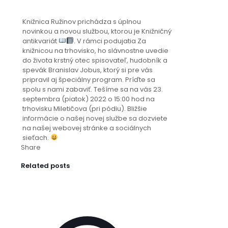
Knižnica Ružinov prichádza s úplnou
novinkou a novou službou, ktorou je Knižničný
antikvariát
. V rámci podujatia Za
knižnicou na trhovisko, ho slávnostne uvedie
do života krstný otec spisovateľ, hudobník a
spevák Branislav Jobus, ktorý si pre vás
pripravil aj špeciálny program. Príďte sa
spolu s nami zabaviť. Tešíme sa na vás 23.
septembra (piatok) 2022 o 15:00 hod na
trhovisku Miletičova (pri pódiu). Bližšie
informácie o našej novej službe sa dozviete
na našej webovej stránke a sociálnych
sieťach.
Share
Related posts