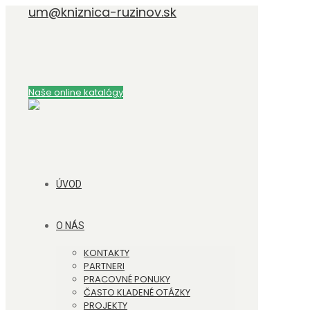
um@kniznica-ruzinov.sk
Naše online katalógy
ÚVOD
O NÁS
KONTAKTY
PARTNERI
PRACOVNÉ PONUKY
ČASTO KLADENÉ OTÁZKY
PROJEKTY