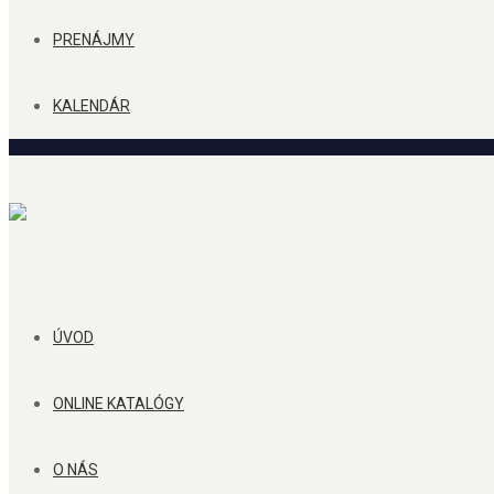
PRENÁJMY
KALENDÁR
ÚVOD
ONLINE KATALÓGY
O NÁS