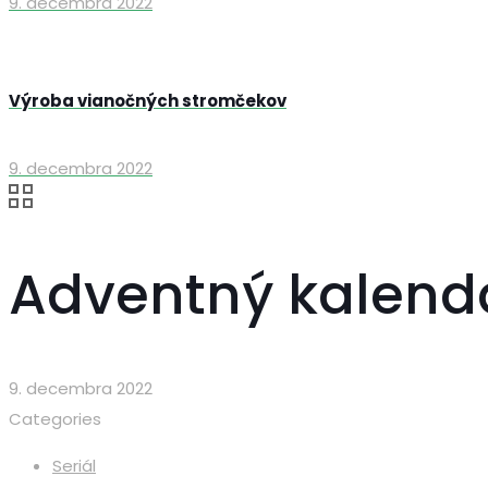
9. decembra 2022
Výroba vianočných stromčekov
9. decembra 2022
Adventný kalendá
9. decembra 2022
Categories
Seriál