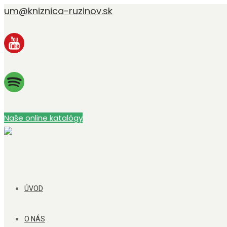
um@kniznica-ruzinov.sk
Naše online katalógy
ÚVOD
O NÁS