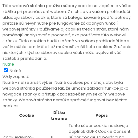
Táto webová stránka používa súbory cookie na zlepšenie vášho
zážitku pri prechádzaní webom. Z nich sa vo vašom prehliadači
ukladajú súbory cookie, ktoré sú kategorizované podľa potreby,
pretože sú nevyhnutné pre fungovanie základných funkcií
webovej stránky. Používame aj cookies tretích strán, ktoré nám
pomáhajú analyzovať a pochopiť, ako používate túto webovú
stránku. Tieto cookies budú uložené vo vašom prehliadači iba s
vaším súhlasom. Máte tiež možnosť zrušiť tieto cookies. Zrušenie
niektorých z týchto súborov cookie však môže ovplyvniť váš
zážitok z prehliadania.
Nutné
Nutné
Vždy zapnuté
Nutné - nelze zrušit výběr. Nutné cookies pomáhají, aby byla
webová stránka použitelná tak, že umožní základní funkce jako
navigace stránky a přístup k zabezpečeným sekcím webové
stránky. Webová stránka nemůže správně fungovat bez těchto
cookies.
Dĺžka
Cookie
Popis
trvania
Tento súbor cookie nastavuje
doplnok GDPR Cookie Consent.
cookielawinfo-
11
Súbor cookie sa používa na