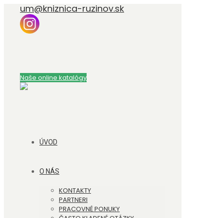
um@kniznica-ruzinov.sk
Naše online katalógy
ÚVOD
O NÁS
KONTAKTY
PARTNERI
PRACOVNÉ PONUKY