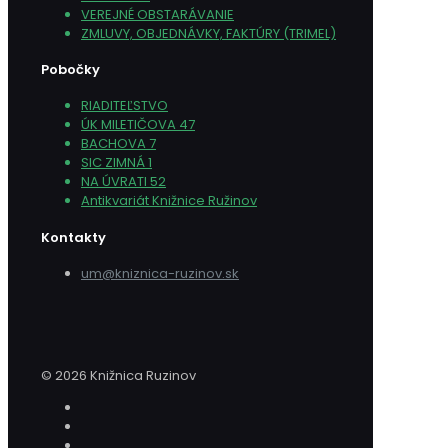
VEREJNÉ OBSTARÁVANIE
ZMLUVY, OBJEDNÁVKY, FAKTÚRY (TRIMEL)
Pobočky
RIADITEĽSTVO
ÚK MILETIČOVA 47
BACHOVA 7
SIC ZIMNÁ 1
NA ÚVRATI 52
Antikvariát Knižnice Ružinov
Kontakty
um@kniznica-ruzinov.sk
© 2026 Knižnica Ruzinov