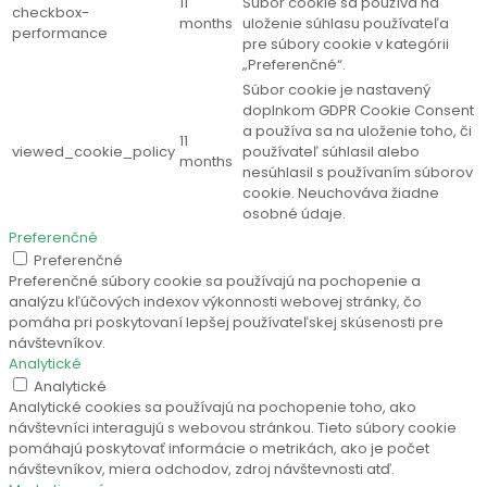
11
Súbor cookie sa používa na
checkbox-
months
uloženie súhlasu používateľa
performance
pre súbory cookie v kategórii
„Preferenčné“.
Súbor cookie je nastavený
doplnkom GDPR Cookie Consent
a používa sa na uloženie toho, či
11
viewed_cookie_policy
používateľ súhlasil alebo
months
nesúhlasil s používaním súborov
cookie. Neuchováva žiadne
osobné údaje.
Preferenčné
Preferenčné
Preferenčné súbory cookie sa používajú na pochopenie a
analýzu kľúčových indexov výkonnosti webovej stránky, čo
pomáha pri poskytovaní lepšej používateľskej skúsenosti pre
návštevníkov.
Analytické
Analytické
Analytické cookies sa používajú na pochopenie toho, ako
návštevníci interagujú s webovou stránkou. Tieto súbory cookie
pomáhajú poskytovať informácie o metrikách, ako je počet
návštevníkov, miera odchodov, zdroj návštevnosti atď.