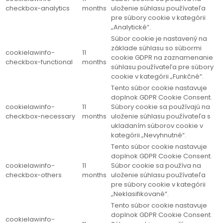
checkbox-analytics
months
uloženie súhlasu používateľa
pre súbory cookie v kategórii
„Analytické“.
Súbor cookie je nastavený na
základe súhlasu so súbormi
cookielawinfo-
11
cookie GDPR na zaznamenanie
checkbox-functional
months
súhlasu používateľa pre súbory
cookie v kategórii „Funkčné“.
Tento súbor cookie nastavuje
doplnok GDPR Cookie Consent.
cookielawinfo-
11
Súbory cookie sa používajú na
checkbox-necessary
months
uloženie súhlasu používateľa s
ukladaním súborov cookie v
kategórii „Nevyhnutné“.
Tento súbor cookie nastavuje
doplnok GDPR Cookie Consent.
cookielawinfo-
11
Súbor cookie sa používa na
checkbox-others
months
uloženie súhlasu používateľa
pre súbory cookie v kategórii
„Neklasifikované“.
Tento súbor cookie nastavuje
doplnok GDPR Cookie Consent.
cookielawinfo-