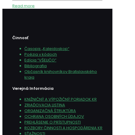
Read more
Činnosť
Časopis „Kaleidoskop“
Poézia v kódoch
Edícia “VŠELIČO”
Bibliografia
Občasník knihovníkov Bratislavského
kraja
Verejná Informácia
KNIŽNIČNÝ A VÝPOŽIČNÝ PORIADOK KR
ZRIAĎOVACIA LISTINA
ORGANIZAČNÁ ŠTRUKTÚRA
OCHRANA OSOBNÝCH ÚDAJOV
PREHLÁSENIE O PRÍSTUPNOSTI
ROZBORY ČINNOSTI A HOSPODÁRENIA KR
SŤAŽNOSTI