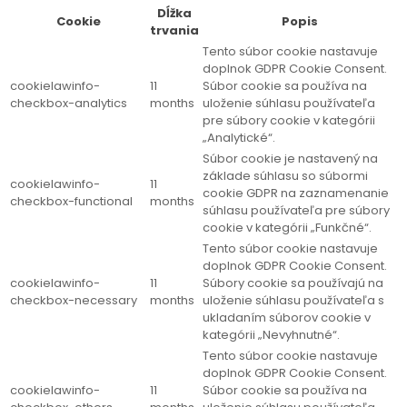
Dĺžka
Cookie
Popis
trvania
Tento súbor cookie nastavuje
doplnok GDPR Cookie Consent.
cookielawinfo-
11
Súbor cookie sa používa na
checkbox-analytics
months
uloženie súhlasu používateľa
pre súbory cookie v kategórii
„Analytické“.
Súbor cookie je nastavený na
základe súhlasu so súbormi
cookielawinfo-
11
cookie GDPR na zaznamenanie
checkbox-functional
months
súhlasu používateľa pre súbory
cookie v kategórii „Funkčné“.
Tento súbor cookie nastavuje
doplnok GDPR Cookie Consent.
cookielawinfo-
11
Súbory cookie sa používajú na
checkbox-necessary
months
uloženie súhlasu používateľa s
ukladaním súborov cookie v
kategórii „Nevyhnutné“.
Tento súbor cookie nastavuje
doplnok GDPR Cookie Consent.
cookielawinfo-
11
Súbor cookie sa používa na