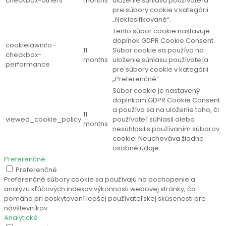
checkbox-others
months
uloženie súhlasu používateľa
pre súbory cookie v kategórii
„Neklasifikované“.
Tento súbor cookie nastavuje
doplnok GDPR Cookie Consent.
cookielawinfo-
11
Súbor cookie sa používa na
checkbox-
months
uloženie súhlasu používateľa
performance
pre súbory cookie v kategórii
„Preferenčné“.
Súbor cookie je nastavený
doplnkom GDPR Cookie Consent
a používa sa na uloženie toho, či
11
viewed_cookie_policy
používateľ súhlasil alebo
months
nesúhlasil s používaním súborov
cookie. Neuchováva žiadne
osobné údaje.
Preferenčné
Preferenčné
Preferenčné súbory cookie sa používajú na pochopenie a
analýzu kľúčových indexov výkonnosti webovej stránky, čo
pomáha pri poskytovaní lepšej používateľskej skúsenosti pre
návštevníkov.
Analytické