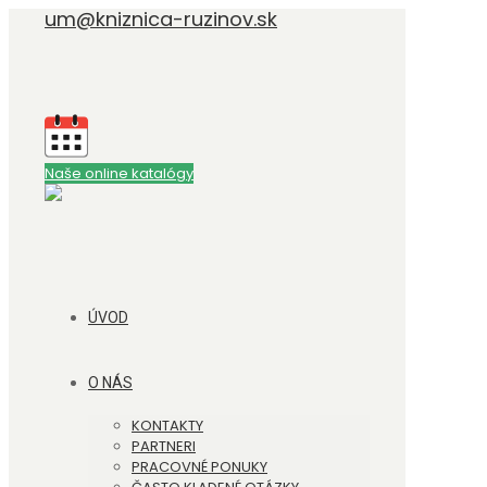
um@kniznica-ruzinov.sk
Naše online katalógy
ÚVOD
O NÁS
KONTAKTY
PARTNERI
PRACOVNÉ PONUKY