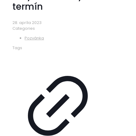
termín
28. apríla 2023
Categories
Pozvánka
Tags