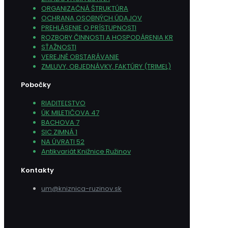
ORGANIZAČNÁ ŠTRUKTÚRA
OCHRANA OSOBNÝCH ÚDAJOV
PREHLÁSENIE O PRÍSTUPNOSTI
ROZBORY ČINNOSTI A HOSPODÁRENIA KR
SŤAŽNOSTI
VEREJNÉ OBSTARÁVANIE
ZMLUVY, OBJEDNÁVKY, FAKTÚRY (TRIMEL)
Pobočky
RIADITEĽSTVO
ÚK MILETIČOVA 47
BACHOVA 7
SIC ZIMNÁ 1
NA ÚVRATI 52
Antikvariát Knižnice Ružinov
Kontakty
um@kniznica-ruzinov.sk