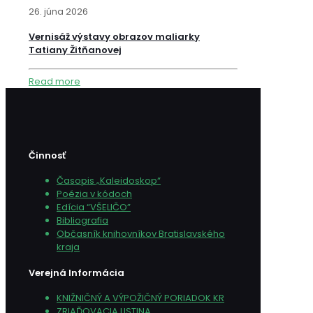
26. júna 2026
Vernisáž výstavy obrazov maliarky
Tatiany Žitňanovej
Read more
Činnosť
Časopis „Kaleidoskop“
Poézia v kódoch
Edícia “VŠELIČO”
Bibliografia
Občasník knihovníkov Bratislavského
kraja
Verejná Informácia
KNIŽNIČNÝ A VÝPOŽIČNÝ PORIADOK KR
ZRIAĎOVACIA LISTINA