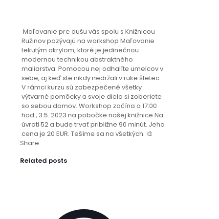
Maľovanie pre dušu vás spolu s Knižnicou
Ružinov pozývajú na workshop Maľovanie
tekutým akrylom, ktoré je jedinečnou
modernou technikou abstraktného
maliarstva. Pomocou nej odhalíte umelcov v
sebe, aj keď ste nikdy nedržali v ruke štetec.
V rámci kurzu sú zabezpečené všetky
výtvarné pomôcky
a svoje dielo si zoberiete
so sebou domov.
Workshop začína o 17:00
hod., 3.5. 2023 na pobočke našej knižnice Na
úvrati 52 a bude trvať približne 90 minút. Jeho
cena je 20 EUR. Tešíme sa na všetkých. 🎨
Share
Related posts