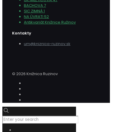
BACHOVA 7
SIC ZIMNÁ 1
NA ÚVRATI 52
Antikvariát Knižnice Ružinov
Kontakty
um@kniznica-ruzinov.sk
© 2026 Knižnica Ruzinov