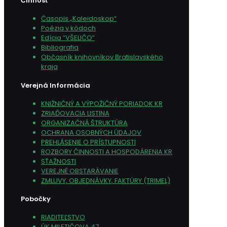
Činnosť
Časopis „Kaleidoskop“
Poézia v kódoch
Edícia “VŠELIČO”
Bibliografia
Občasník knihovníkov Bratislavského
kraja
Verejná Informácia
KNIŽNIČNÝ A VÝPOŽIČNÝ PORIADOK KR
ZRIAĎOVACIA LISTINA
ORGANIZAČNÁ ŠTRUKTÚRA
OCHRANA OSOBNÝCH ÚDAJOV
PREHLÁSENIE O PRÍSTUPNOSTI
ROZBORY ČINNOSTI A HOSPODÁRENIA KR
SŤAŽNOSTI
VEREJNÉ OBSTARÁVANIE
ZMLUVY, OBJEDNÁVKY, FAKTÚRY (TRIMEL)
Pobočky
RIADITEĽSTVO
ÚK MILETIČOVA 47