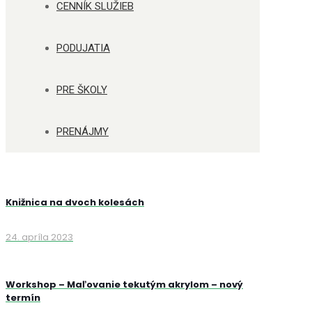
CENNÍK SLUŽIEB
PODUJATIA
PRE ŠKOLY
PRENÁJMY
Knižnica na dvoch kolesách
24. apríla 2023
Workshop – Maľovanie tekutým akrylom – nový
termín