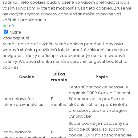
stránku. Tieto cookies budú uložené vo vašom prehliadači iba s
vaším súhlasom. Máte tiež možnosť zrušiť tieto cookies. Zrušenie
niektorých z týchto súborov cookie však môže ovplyvniť váš
zážitok z prehliadania.
Nutné
Nutné
Vždy zapnuté
Nutné - nelze zrušit výběr. Nutné cookies pomáhají, aby byla
webová stránka použitelná tak, že umožní základní funkce jako
navigace stránky a přístup k zabezpečeným sekcím webové
stránky. Webová stránka nemůže správně fungovat bez těchto
cookies.
Dĺžka
Cookie
Popis
trvania
Tento súbor cookie nastavuje
doplnok GDPR Cookie Consent.
cookielawinfo-
11
Súbor cookie sa používa na
checkbox-analytics
months
uloženie súhlasu používateľa
pre súbory cookie v kategórii
„Analytické“.
Súbor cookie je nastavený na
základe súhlasu so súbormi
cookielawinfo-
11
cookie GDPR na zaznamenanie
checkbox-functional
months