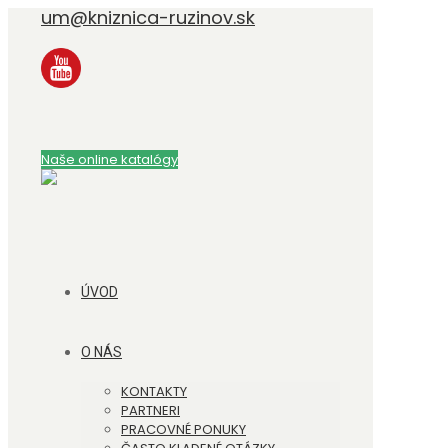
um@kniznica-ruzinov.sk
Naše online katalógy
ÚVOD
O NÁS
KONTAKTY
PARTNERI
PRACOVNÉ PONUKY