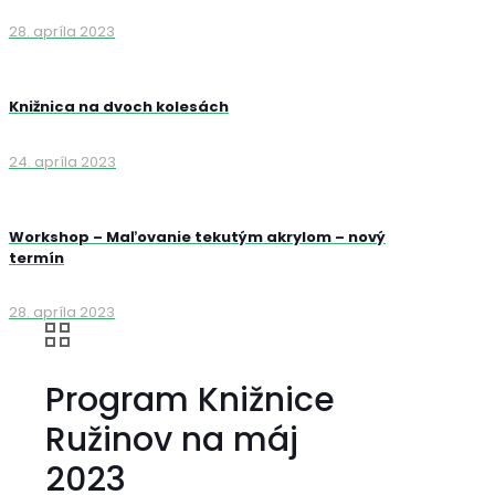
28. apríla 2023
Knižnica na dvoch kolesách
24. apríla 2023
Workshop – Maľovanie tekutým akrylom – nový
termín
28. apríla 2023
Program Knižnice
Ružinov na máj
2023