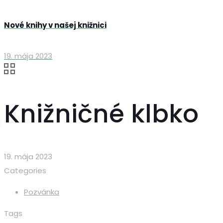
Nové knihy v našej knižnici
19. mája 2023
Knižničné klbko
19. mája 2023
Categories
Pozvánka
Tags