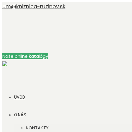
um@kniznica-ruzinov.sk
Naše online katalógy
ÚVOD
O NÁS
KONTAKTY