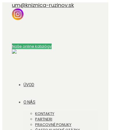
um@kniznica-ruzinov.sk
Naše online katalógy
ÚVOD
O NÁS
KONTAKTY
PARTNERI
PRACOVNÉ PONUKY