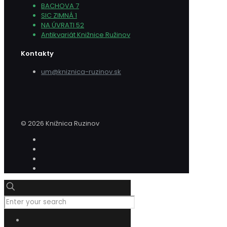
BACHOVA 7
SIC ZIMNÁ 1
NA ÚVRATI 52
Antikvariát Knižnice Ružinov
Kontakty
um@kniznica-ruzinov.sk
© 2026 Knižnica Ruzinov