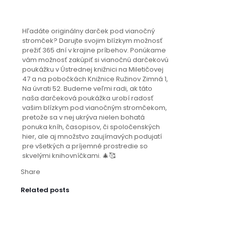
Hľadáte originálny darček pod vianočný
stromček? Darujte svojim blízkym možnosť
prežiť 365 dní v krajine príbehov. Ponúkame
vám možnosť zakúpiť si vianočnú darčekovú
poukážku v Ústrednej knižnici na Miletičovej
47 a na pobočkách Knižnice Ružinov Zimná 1,
Na úvrati 52. Budeme veľmi radi, ak táto
naša darčeková poukážka urobí radosť
vašim blízkym pod vianočným stromčekom,
pretože sa v nej ukrýva nielen bohatá
ponuka kníh, časopisov, či spoločenských
hier, ale aj množstvo zaujímavých podujatí
pre všetkých a príjemné prostredie so
skvelými knihovníčkami. 🎄🥰
Share
Related posts