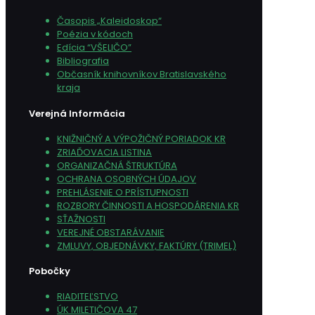
Časopis „Kaleidoskop“
Poézia v kódoch
Edícia “VŠELIČO”
Bibliografia
Občasník knihovníkov Bratislavského
kraja
Verejná Informácia
KNIŽNIČNÝ A VÝPOŽIČNÝ PORIADOK KR
ZRIAĎOVACIA LISTINA
ORGANIZAČNÁ ŠTRUKTÚRA
OCHRANA OSOBNÝCH ÚDAJOV
PREHLÁSENIE O PRÍSTUPNOSTI
ROZBORY ČINNOSTI A HOSPODÁRENIA KR
SŤAŽNOSTI
VEREJNÉ OBSTARÁVANIE
ZMLUVY, OBJEDNÁVKY, FAKTÚRY (TRIMEL)
Pobočky
RIADITEĽSTVO
ÚK MILETIČOVA 47