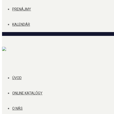
PRENÁJMY
KALENDÁR
ÚVOD
ONLINE KATALÓGY
O NÁS