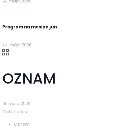
14. mája 2026
Program na mesiac jún
24. mája 2026
OZNAM
19. mája 2026
Categories
Oznam