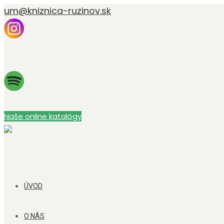
um@kniznica-ruzinov.sk
Naše online katalógy
ÚVOD
O NÁS