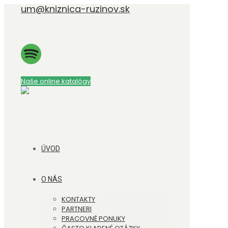
um@kniznica-ruzinov.sk
Naše online katalógy
ÚVOD
O NÁS
KONTAKTY
PARTNERI
PRACOVNÉ PONUKY