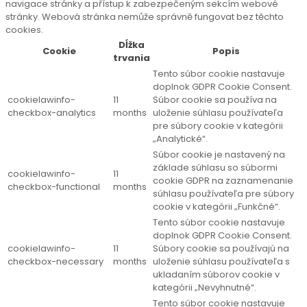
navigace stránky a přístup k zabezpečeným sekcím webové
stránky. Webová stránka nemůže správně fungovat bez těchto
cookies.
Dĺžka
Cookie
Popis
trvania
Tento súbor cookie nastavuje
doplnok GDPR Cookie Consent.
cookielawinfo-
11
Súbor cookie sa používa na
checkbox-analytics
months
uloženie súhlasu používateľa
pre súbory cookie v kategórii
„Analytické“.
Súbor cookie je nastavený na
základe súhlasu so súbormi
cookielawinfo-
11
cookie GDPR na zaznamenanie
checkbox-functional
months
súhlasu používateľa pre súbory
cookie v kategórii „Funkčné“.
Tento súbor cookie nastavuje
doplnok GDPR Cookie Consent.
cookielawinfo-
11
Súbory cookie sa používajú na
checkbox-necessary
months
uloženie súhlasu používateľa s
ukladaním súborov cookie v
kategórii „Nevyhnutné“.
Tento súbor cookie nastavuje