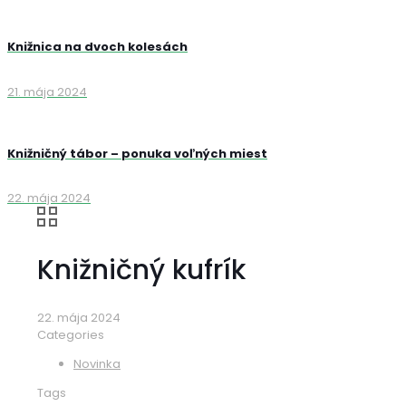
Knižnica na dvoch kolesách
21. mája 2024
Knižničný tábor – ponuka voľných miest
22. mája 2024
Knižničný kufrík
22. mája 2024
Categories
Novinka
Tags