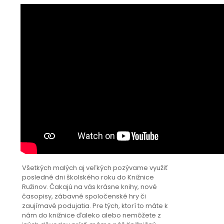
Všetkých malých aj veľkých pozývame využiť
posledné dni školského roku do Knižnice
Ružinov. Čakajú na vás krásne knihy, nové
časopisy, zábavné spoločenské hry či
zaujímavé podujatia. Pre tých, ktorí to máte k
nám do knižnice ďaleko alebo nemôžete z