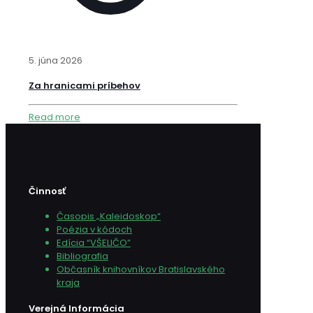
5. júna 2026
Za hranicami príbehov
Read more
Činnosť
Časopis „Kaleidoskop“
Poézia v kódoch
Edícia “VŠELIČO”
Bibliografia
Občasník knihovníkov Bratislavského
kraja
Verejná Informácia