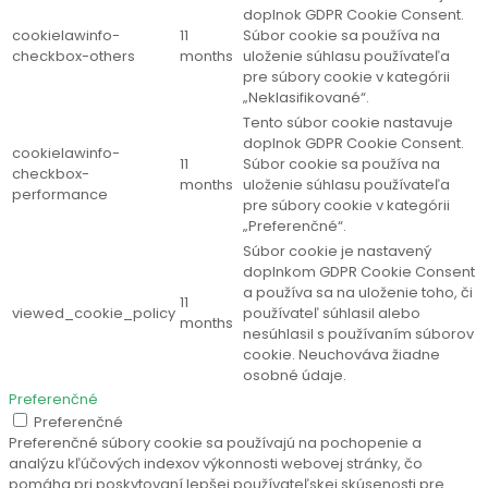
doplnok GDPR Cookie Consent.
cookielawinfo-
11
Súbor cookie sa používa na
checkbox-others
months
uloženie súhlasu používateľa
pre súbory cookie v kategórii
„Neklasifikované“.
Tento súbor cookie nastavuje
doplnok GDPR Cookie Consent.
cookielawinfo-
11
Súbor cookie sa používa na
checkbox-
months
uloženie súhlasu používateľa
performance
pre súbory cookie v kategórii
„Preferenčné“.
Súbor cookie je nastavený
doplnkom GDPR Cookie Consent
a používa sa na uloženie toho, či
11
viewed_cookie_policy
používateľ súhlasil alebo
months
nesúhlasil s používaním súborov
cookie. Neuchováva žiadne
osobné údaje.
Preferenčné
Preferenčné
Preferenčné súbory cookie sa používajú na pochopenie a
analýzu kľúčových indexov výkonnosti webovej stránky, čo
pomáha pri poskytovaní lepšej používateľskej skúsenosti pre