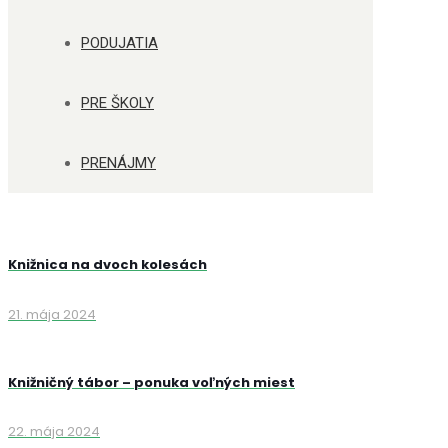
PODUJATIA
PRE ŠKOLY
PRENÁJMY
Knižnica na dvoch kolesách
21. mája 2024
Knižničný tábor – ponuka voľných miest
22. mája 2024