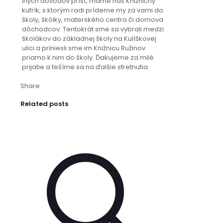
iných dôvodov prísť, máme náš Knižničný
kufrík, s ktorým radi prídeme my za vami do
školy, škôlky, materského centra či domova
dôchodcov. Tentokrát sme sa vybrali medzi
školákov do základnej školy na Kulíškovej
ulici a priniesli sme im Knižnicu Ružinov
priamo k nim do školy. Ďakujeme za milé
prijatie a tešíme sa na ďalšie stretnutia.
Share
Related posts