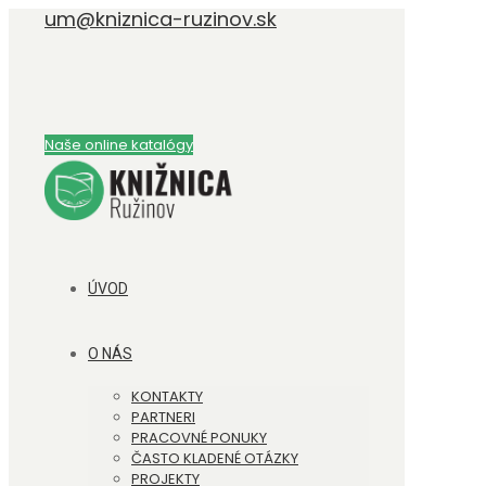
um@kniznica-ruzinov.sk
Naše online katalógy
ÚVOD
O NÁS
KONTAKTY
PARTNERI
PRACOVNÉ PONUKY
ČASTO KLADENÉ OTÁZKY
PROJEKTY