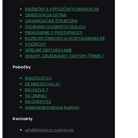
KNIŽNIČNÝ A VÝPOŽIČNÝ PORIADOK KR
ZRIAĎOVACIA LISTINA
ORGANIZAČNÁ ŠTRUKTÚRA
OCHRANA OSOBNÝCH ÚDAJOV
PREHLÁSENIE O PRÍSTUPNOSTI
ROZBORY ČINNOSTI A HOSPODÁRENIA KR
SŤAŽNOSTI
VEREJNÉ OBSTARÁVANIE
ZMLUVY, OBJEDNÁVKY, FAKTÚRY (TRIMEL)
Pobočky
RIADITEĽSTVO
ÚK MILETIČOVA 47
BACHOVA 7
SIC ZIMNÁ 1
NA ÚVRATI 52
Antikvariát Knižnice Ružinov
Kontakty
um@kniznica-ruzinov.sk