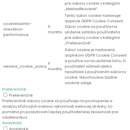
pre súbory cookie v kategórii
„Neklasifikované“.
Tento súbor cookie nastavuje
doplnok GDPR Cookie Consent.
cookielawinfo-
11
Súbor cookie sa používa na
checkbox-
months
uloženie súhlasu používateľa
performance
pre súbory cookie v kategórii
„Preferenčné“.
Súbor cookie je nastavený
doplnkom GDPR Cookie Consent
a používa sa na uloženie toho, či
11
viewed_cookie_policy
používateľ súhlasil alebo
months
nesúhlasil s používaním súborov
cookie. Neuchováva žiadne
osobné údaje.
Preferenčné
Preferenčné
Preferenčné súbory cookie sa používajú na pochopenie a
analýzu kľúčových indexov výkonnosti webovej stránky, čo
pomáha pri poskytovaní lepšej používateľskej skúsenosti pre
návštevníkov.
Analytické
Analytické