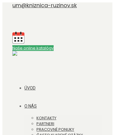
um@kniznica-ruzinov.sk
Naše online katalógy
ÚVOD
O NÁS
KONTAKTY
PARTNERI
PRACOVNÉ PONUKY