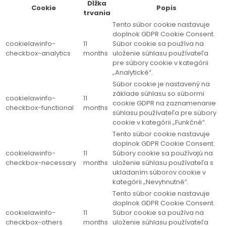
Dĺžka
Cookie
Popis
trvania
Tento súbor cookie nastavuje
doplnok GDPR Cookie Consent.
cookielawinfo-
11
Súbor cookie sa používa na
checkbox-analytics
months
uloženie súhlasu používateľa
pre súbory cookie v kategórii
„Analytické“.
Súbor cookie je nastavený na
základe súhlasu so súbormi
cookielawinfo-
11
cookie GDPR na zaznamenanie
checkbox-functional
months
súhlasu používateľa pre súbory
cookie v kategórii „Funkčné“.
Tento súbor cookie nastavuje
doplnok GDPR Cookie Consent.
cookielawinfo-
11
Súbory cookie sa používajú na
checkbox-necessary
months
uloženie súhlasu používateľa s
ukladaním súborov cookie v
kategórii „Nevyhnutné“.
Tento súbor cookie nastavuje
doplnok GDPR Cookie Consent.
cookielawinfo-
11
Súbor cookie sa používa na
checkbox-others
months
uloženie súhlasu používateľa