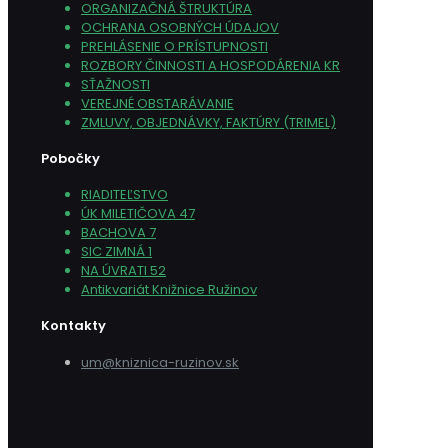
ORGANIZAČNÁ ŠTRUKTÚRA
OCHRANA OSOBNÝCH ÚDAJOV
PREHLÁSENIE O PRÍSTUPNOSTI
ROZBORY ČINNOSTI A HOSPODÁRENIA KR
SŤAŽNOSTI
VEREJNÉ OBSTARÁVANIE
ZMLUVY, OBJEDNÁVKY, FAKTÚRY (TRIMEL)
Pobočky
RIADITEĽSTVO
ÚK MILETIČOVA 47
BACHOVA 7
SIC ZIMNÁ 1
NA ÚVRATI 52
Antikvariát Knižnice Ružinov
Kontakty
um@kniznica-ruzinov.sk