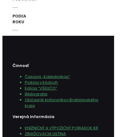
PODĽA
ROKU
Činnosť
Časopis „Kaleidoskop“
Poézia v kódoch
Edícia “VŠELIČO”
Bibliografia
Občasník knihovníkov Bratislavského
kraja
Verejná Informácia
KNIŽNIČNÝ A VÝPOŽIČNÝ PORIADOK KR
ZRIAĎOVACIA LISTINA