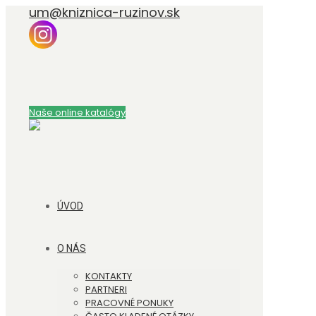
um@kniznica-ruzinov.sk
Naše online katalógy
ÚVOD
O NÁS
KONTAKTY
PARTNERI
PRACOVNÉ PONUKY