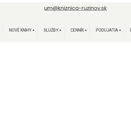
um@kniznica-ruzinov.sk
NOVÉ KNIHY
SLUŽBY
CENNÍK
PODUJATIA