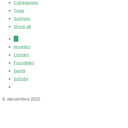
Categories
Tags
Authors
Show all
All
Novinka
Oznam
Pozvánka
Seriál
Súťaže
9. decembra 2022