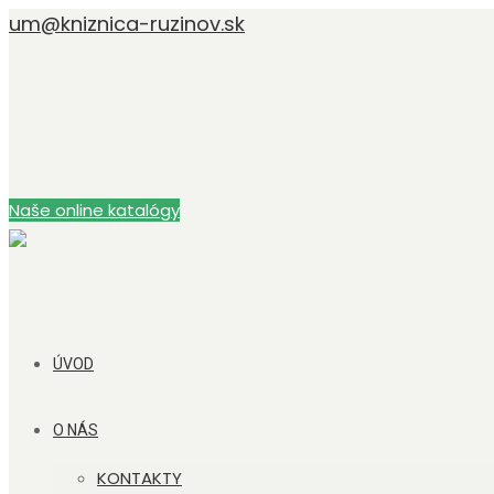
um@kniznica-ruzinov.sk
Naše online katalógy
ÚVOD
O NÁS
KONTAKTY