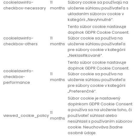
cookielawinfo-
11
Súbory cookie sa používajú na
checkbox-necessary
months
uloženie súhlasu používateľa s
ukladaním súborov cookie v
kategórii „Nevyhnutné“.
Tento súbor cookie nastavuje
doplnok GDPR Cookie Consent.
cookielawinfo-
11
Súbor cookie sa používa na
checkbox-others
months
uloženie súhlasu používateľa
pre súbory cookie v kategórii
„Neklasifikované“.
Tento súbor cookie nastavuje
doplnok GDPR Cookie Consent.
cookielawinfo-
11
Súbor cookie sa používa na
checkbox-
months
uloženie súhlasu používateľa
performance
pre súbory cookie v kategórii
„Preferenčné“.
Súbor cookie je nastavený
doplnkom GDPR Cookie Consent
a používa sa na uloženie toho, či
11
viewed_cookie_policy
používateľ súhlasil alebo
months
nesúhlasil s používaním súborov
cookie. Neuchováva žiadne
osobné údaje.