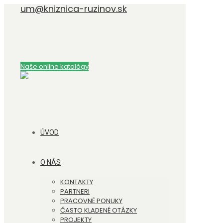
um@kniznica-ruzinov.sk
Naše online katalógy
ÚVOD
O NÁS
KONTAKTY
PARTNERI
PRACOVNÉ PONUKY
ČASTO KLADENÉ OTÁZKY
PROJEKTY