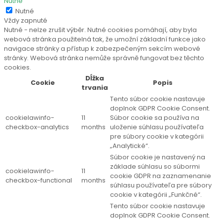
Nutné
Nutné
Vždy zapnuté
Nutné - nelze zrušit výběr. Nutné cookies pomáhají, aby byla
webová stránka použitelná tak, že umožní základní funkce jako
navigace stránky a přístup k zabezpečeným sekcím webové
stránky. Webová stránka nemůže správně fungovat bez těchto
cookies.
Dĺžka
Cookie
Popis
trvania
Tento súbor cookie nastavuje
doplnok GDPR Cookie Consent.
cookielawinfo-
11
Súbor cookie sa používa na
checkbox-analytics
months
uloženie súhlasu používateľa
pre súbory cookie v kategórii
„Analytické“.
Súbor cookie je nastavený na
základe súhlasu so súbormi
cookielawinfo-
11
cookie GDPR na zaznamenanie
checkbox-functional
months
súhlasu používateľa pre súbory
cookie v kategórii „Funkčné“.
Tento súbor cookie nastavuje
doplnok GDPR Cookie Consent.