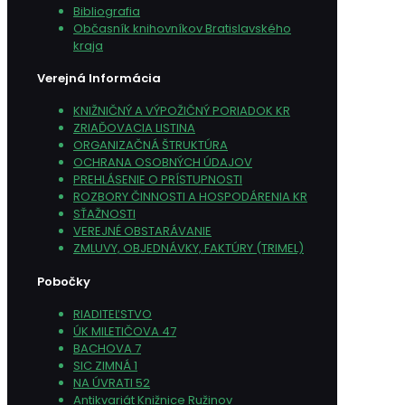
Bibliografia
Občasník knihovníkov Bratislavského
kraja
Verejná Informácia
KNIŽNIČNÝ A VÝPOŽIČNÝ PORIADOK KR
ZRIAĎOVACIA LISTINA
ORGANIZAČNÁ ŠTRUKTÚRA
OCHRANA OSOBNÝCH ÚDAJOV
PREHLÁSENIE O PRÍSTUPNOSTI
ROZBORY ČINNOSTI A HOSPODÁRENIA KR
SŤAŽNOSTI
VEREJNÉ OBSTARÁVANIE
ZMLUVY, OBJEDNÁVKY, FAKTÚRY (TRIMEL)
Pobočky
RIADITEĽSTVO
ÚK MILETIČOVA 47
BACHOVA 7
SIC ZIMNÁ 1
NA ÚVRATI 52
Antikvariát Knižnice Ružinov