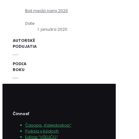
Boli medzi nami 2020
Date
1. januára 2020
AUTORSKÉ
PODUJATIA
PODĽA
ROKU
Činnosť
Časopis „Kaleidoskop“
Poézia v kódoch
Edícia “VŠELIČO”